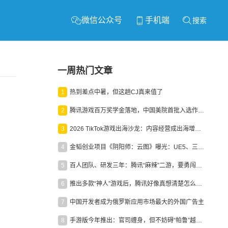
微信公众号
手机端
搜索
一周热门文章
1
热到差点中暑，但这趟CJ真来值了
2
腾讯游戏百万奖学金落地，中国美院首批入选作品获业内关注
3
2026 TikTok游戏出海沙龙：内容经营成出海增长新引擎
4
金韬创业项目《阴阳师：云图》曝光：UE5、三端互通、ARPG
5
百人团队、研发三年：腾讯“麻辣”二游，要勇闯男性恋爱市场
6
推出多款“神人”游戏后，腾讯好像真想清楚怎么做二次元了
7
中国开发者成为俄罗斯应用市场最大的外国广告主
8
手游版今年推出：官司缠身，但不妨碍“帕鲁”越来越火