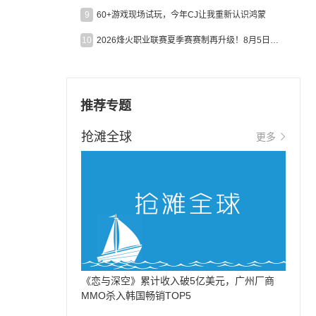
9
60+游戏现场试玩，今年CJ让我重新认识鸿蒙
10
2026烽火职业联赛夏季赛赛制再升级！8月5日起24支战队集结开战！
推荐专题
抢滩全球
更多
《恋与深空》累计收入破5亿美元，广州厂商
MMO杀入韩国畅销TOP5