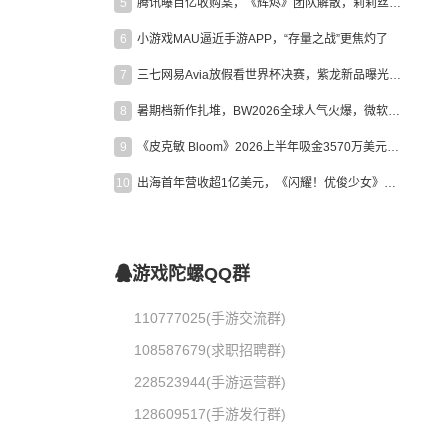
5
腾讯曝百亿收购案，《辉烬》团队解散，莉莉丝新作曝光｜陀螺周报
6
小游戏MAU逼近手游APP，“存量之战”更焦灼了
7
三七网易Avia放假看世界杯决赛，紫龙新品曝光，米哈游新作上线 | 陀螺周报
8
暑期档新作扎堆，BW2026全球人气火爆，微软XBOX大裁员|陀螺周报
9
《皮克敏 Bloom》2026上半年吸金3570万美元，中国台湾成最大市场
10
出海首年营收超1亿美元，《闪耀！优俊少女》美国市场占比达七成
游戏陀螺QQ群
110777025(手游交流群)
108587679(求职招聘群)
228523944(手游运营群)
128609517(手游发行群)