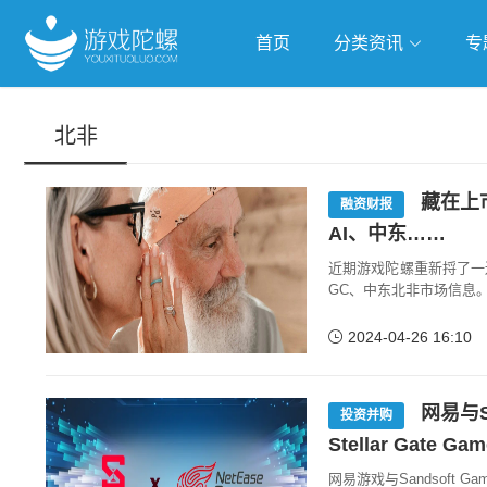
首页
分类资讯
专
抢滩全球
人工智能
武侠游
北非
跨界Talk
藏在上
融资财报
AI、中东……
近期游戏陀螺重新捋了一
GC、中东北非市场信息
2024-04-26 16:10
网易与S
投资并购
Stellar Gate Ga
网易游戏与Sandsoft 