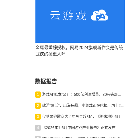
金庸最重磅授权，网易2024旗舰新作会是传统
武侠的破壁人吗
数据报告
1
游戏AI“账本”公开：500亿利润增量、80%头部入局，谁在闷声发财？
2
端游“复活”，出海狂飙，小游戏正在吃掉一切｜2026上半年产业报告
3
仅苹果谷歌商店半年吸金超8亿，《终末地》6月份收入显著回暖
4
《2026年1-6月中国游戏产业报告》正式发布