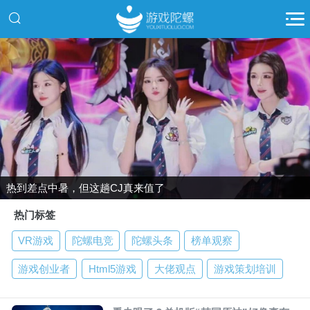
热到差点中暑，但这趟CJ真来值了
热门标签
VR游戏
陀螺电竞
陀螺头条
榜单观察
游戏创业者
Html5游戏
大佬观点
游戏策划培训