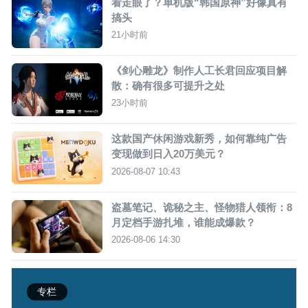
看走眼了？单机版“韩国原神”好像真有
搞头
21小时前
《剑心雕龙》制作人工长君回应项目解
散：确有很多可提升之处
23小时前
这款国产休闲游戏新秀，如何靠纯广告
变现做到日入20万美元？
2026-08-07 10:43
盗墓笔记、诡秘之主、怪物猎人领衔：8
月定档手游扎堆，谁能成爆款？
2026-08-06 14:30
专栏