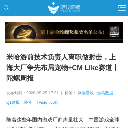
推广
米哈游前技术负责人离职做射击，上
海大厂争先布局宠物+CM Like赛道丨
陀螺周报
发布时间：2026-05-25 17:31 | 标签：
网易游戏
伽马数据
Q1财报
周报
《Pictonico!》
随着这些年国内游戏厂商声量壮大，中国游戏全球