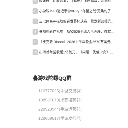
5
腾讯曝百亿收购案，《辉烬》团队解散，莉莉丝新作曝光｜陀螺周报
6
小游戏MAU逼近手游APP，“存量之战”更焦灼了
7
三七网易Avia放假看世界杯决赛，紫龙新品曝光，米哈游新作上线 | 陀螺周报
8
暑期档新作扎堆，BW2026全球人气火爆，微软XBOX大裁员|陀螺周报
9
《皮克敏 Bloom》2026上半年吸金3570万美元，中国台湾成最大市场
10
出海首年营收超1亿美元，《闪耀！优俊少女》美国市场占比达七成
游戏陀螺QQ群
110777025(手游交流群)
108587679(求职招聘群)
228523944(手游运营群)
128609517(手游发行群)