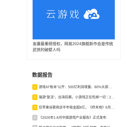
金庸最重磅授权，网易2024旗舰新作会是传统
武侠的破壁人吗
数据报告
1
游戏AI“账本”公开：500亿利润增量、80%头部入局，谁在闷声发财？
2
端游“复活”，出海狂飙，小游戏正在吃掉一切｜2026上半年产业报告
3
仅苹果谷歌商店半年吸金超8亿，《终末地》6月份收入显著回暖
4
《2026年1-6月中国游戏产业报告》正式发布