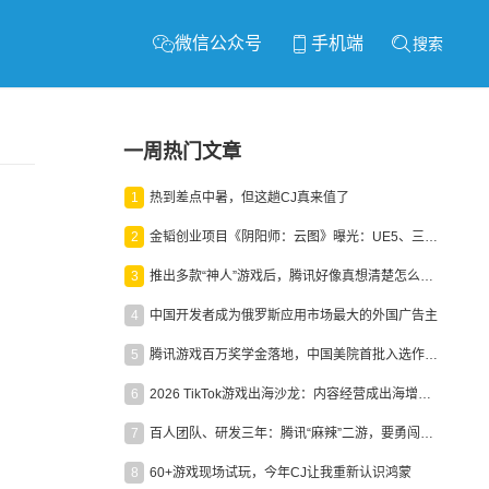
微信公众号
手机端
搜索
一周热门文章
1
热到差点中暑，但这趟CJ真来值了
2
金韬创业项目《阴阳师：云图》曝光：UE5、三端互通、ARPG
3
推出多款“神人”游戏后，腾讯好像真想清楚怎么做二次元了
4
中国开发者成为俄罗斯应用市场最大的外国广告主
5
腾讯游戏百万奖学金落地，中国美院首批入选作品获业内关注
6
2026 TikTok游戏出海沙龙：内容经营成出海增长新引擎
7
百人团队、研发三年：腾讯“麻辣”二游，要勇闯男性恋爱市场
8
60+游戏现场试玩，今年CJ让我重新认识鸿蒙