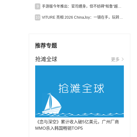
9
手游版今年推出：官司缠身，但不妨碍“帕鲁”越来越火
10
VITURE 亮相 2026 ChinaJoy：一镜在手，玩转全场！
推荐专题
抢滩全球
更多
《恋与深空》累计收入破5亿美元，广州厂商
MMO杀入韩国畅销TOP5