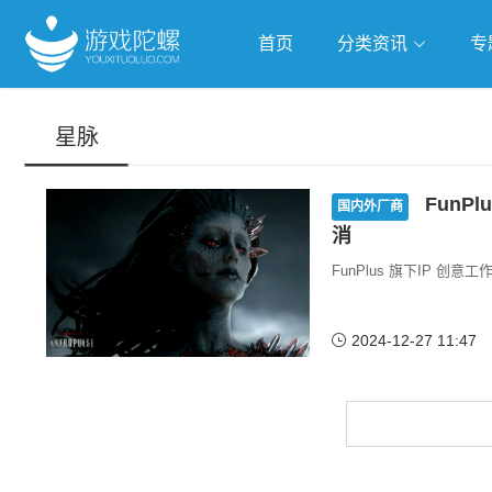
首页
分类资讯
专
抢滩全球
人工智能
武侠游
星脉
跨界Talk
FunP
国内外厂商
消
FunPlus 旗下IP 创意
2024-12-27 11:47