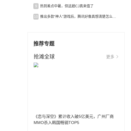
9
热到差点中暑，但这趟CJ真来值了
10
推出多款“神人”游戏后，腾讯好像真想清楚怎么做二次元了
推荐专题
抢滩全球
更多
《恋与深空》累计收入破5亿美元，广州厂商
MMO杀入韩国畅销TOP5