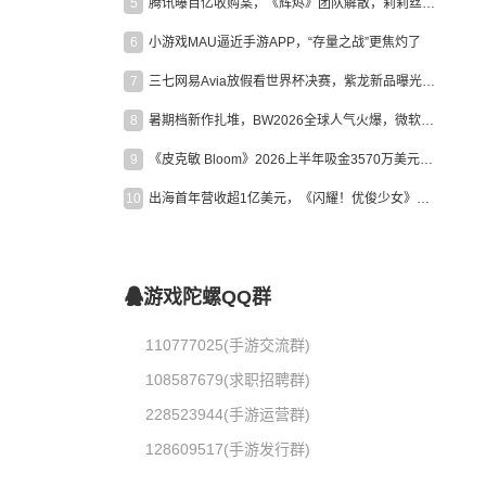
5
腾讯曝百亿收购案，《辉烬》团队解散，莉莉丝新作曝光｜陀螺周报
6
小游戏MAU逼近手游APP，“存量之战”更焦灼了
7
三七网易Avia放假看世界杯决赛，紫龙新品曝光，米哈游新作上线 | 陀螺周报
8
暑期档新作扎堆，BW2026全球人气火爆，微软XBOX大裁员|陀螺周报
9
《皮克敏 Bloom》2026上半年吸金3570万美元，中国台湾成最大市场
10
出海首年营收超1亿美元，《闪耀！优俊少女》美国市场占比达七成
游戏陀螺QQ群
110777025(手游交流群)
108587679(求职招聘群)
228523944(手游运营群)
128609517(手游发行群)