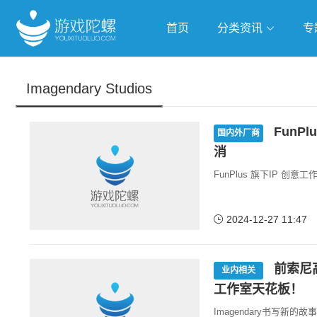
首页
分类资讯
专
抢滩全球
人工智能
武侠游
Imagendary Studios
跨界Talk
FunP
国内外厂商
消
FunPlus 旗下IP 创意
2024-12-27 11:47
前索尼
业内相关
工作室天花板！
Imagendary书写新的故事