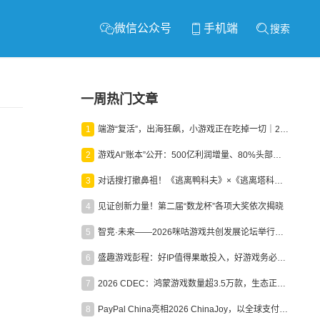
微信公众号
手机端
搜索
一周热门文章
1
端游“复活”，出海狂飙，小游戏正在吃掉一切｜2026上半年产业报告
2
游戏AI“账本”公开：500亿利润增量、80%头部入局，谁在闷声发财？
3
对话搜打撤鼻祖！《逃离鸭科夫》×《逃离塔科夫》官方线下沙龙落幕
4
见证创新力量！第二届“数龙杯”各项大奖依次揭晓
5
智竞·未来——2026咪咕游戏共创发展论坛举行：聚力精品内容、AI创作与电竞生态，共建高品质益智健康游戏社区
6
盛趣游戏彭程：好IP值得果敢投入，好游戏务必长效经营
7
2026 CDEC：鸿蒙游戏数量超3.5万款，生态正循环加速产业高质量发展
8
PayPal China亮相2026 ChinaJoy，以全球支付能力助力中国游戏企业深化全球运营