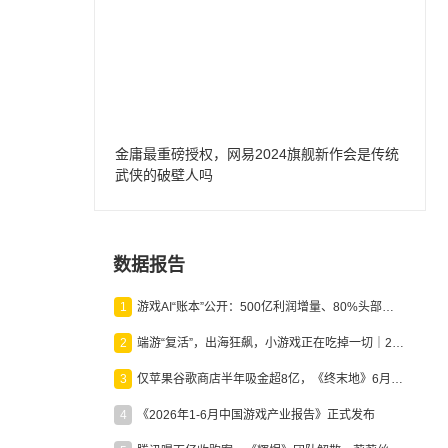
金庸最重磅授权，网易2024旗舰新作会是传统
武侠的破壁人吗
数据报告
1
游戏AI“账本”公开：500亿利润增量、80%头部入局，谁在闷声发财？
2
端游“复活”，出海狂飙，小游戏正在吃掉一切｜2026上半年产业报告
3
仅苹果谷歌商店半年吸金超8亿，《终末地》6月份收入显著回暖
4
《2026年1-6月中国游戏产业报告》正式发布