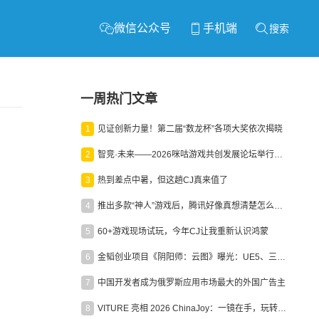
微信公众号
手机端
搜索
一周热门文章
1
见证创新力量！第二届“数龙杯”各项大奖依次揭晓
2
智竞·未来——2026咪咕游戏共创发展论坛举行：聚力精品内容、AI创作与电竞生态，共建高品质益智健康游戏社区
3
热到差点中暑，但这趟CJ真来值了
4
推出多款“神人”游戏后，腾讯好像真想清楚怎么做二次元了
5
60+游戏现场试玩，今年CJ让我重新认识鸿蒙
6
金韬创业项目《阴阳师：云图》曝光：UE5、三端互通、ARPG
7
中国开发者成为俄罗斯应用市场最大的外国广告主
8
VITURE 亮相 2026 ChinaJoy：一镜在手，玩转全场！