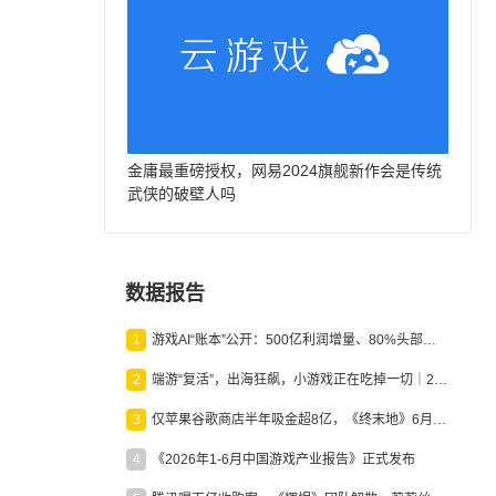
金庸最重磅授权，网易2024旗舰新作会是传统
武侠的破壁人吗
数据报告
1
游戏AI“账本”公开：500亿利润增量、80%头部入局，谁在闷声发财？
2
端游“复活”，出海狂飙，小游戏正在吃掉一切｜2026上半年产业报告
3
仅苹果谷歌商店半年吸金超8亿，《终末地》6月份收入显著回暖
4
《2026年1-6月中国游戏产业报告》正式发布