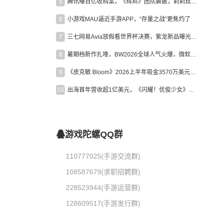
5
腾讯曝百亿收购案，《辉烬》团队解散，莉莉丝新作曝光｜陀螺周报
6
小游戏MAU逼近手游APP，“存量之战”更焦灼了
7
三七网易Avia放假看世界杯决赛，紫龙新品曝光，米哈游新作上线 | 陀螺周报
8
暑期档新作扎堆，BW2026全球人气火爆，微软XBOX大裁员|陀螺周报
9
《皮克敏 Bloom》2026上半年吸金3570万美元，中国台湾成最大市场
10
出海首年营收超1亿美元，《闪耀！优俊少女》美国市场占比达七成
游戏陀螺QQ群
110777025(手游交流群)
108587679(求职招聘群)
228523944(手游运营群)
128609517(手游发行群)