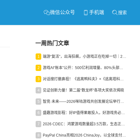
微信公众号
手机端
搜索
一周热门文章
1
端游“复活”，出海狂飙，小游戏正在吃掉一切｜2026上半年产业报告
2
游戏AI“账本”公开：500亿利润增量、80%头部入局，谁在闷声发财？
3
对话搜打撤鼻祖！《逃离鸭科夫》×《逃离塔科夫》官方线下沙龙落幕
4
见证创新力量！第二届“数龙杯”各项大奖依次揭晓
5
智竞·未来——2026咪咕游戏共创发展论坛举行：聚力精品内容、AI创作与电竞生态，共建高品质益智健康游戏社区
6
盛趣游戏彭程：好IP值得果敢投入，好游戏务必长效经营
7
2026 CDEC：鸿蒙游戏数量超3.5万款，生态正循环加速产业高质量发展
8
PayPal China亮相2026 ChinaJoy，以全球支付能力助力中国游戏企业深化全球运营