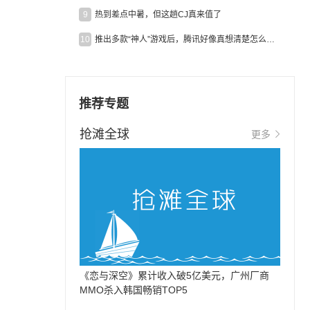
9
热到差点中暑，但这趟CJ真来值了
10
推出多款“神人”游戏后，腾讯好像真想清楚怎么做二次元了
推荐专题
抢滩全球
更多
《恋与深空》累计收入破5亿美元，广州厂商
MMO杀入韩国畅销TOP5