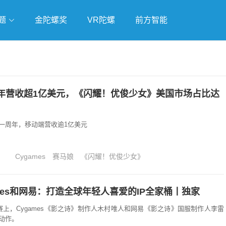
题
金陀螺奖
VR陀螺
前方智能
戏
独立游戏
云游戏
年营收超1亿美元，《闪耀！优俊少女》美国市场占比达
一周年，移动端营收逾1亿美元
Cygames
赛马娘
《闪耀！优俊少女》
mes和网易：打造全球年轻人喜爱的IP全家桶丨独家
总决赛上，Cygames《影之诗》制作人木村唯人和网易《影之诗》国服制作人李雷
动作。