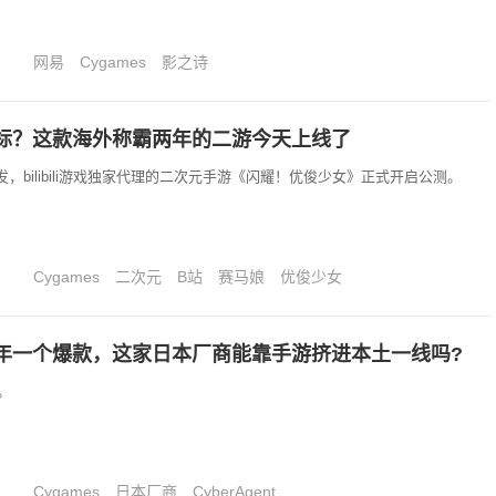
网易
Cygames
影之诗
标？这款海外称霸两年的二游今天上线了
s研发，bilibili游戏独家代理的二次元手游《闪耀！优俊少女》正式开启公测。
Cygames
二次元
B站
赛马娘
优俊少女
年一个爆款，这家日本厂商能靠手游挤进本土一线吗?
。
Cygames
日本厂商
CyberAgent