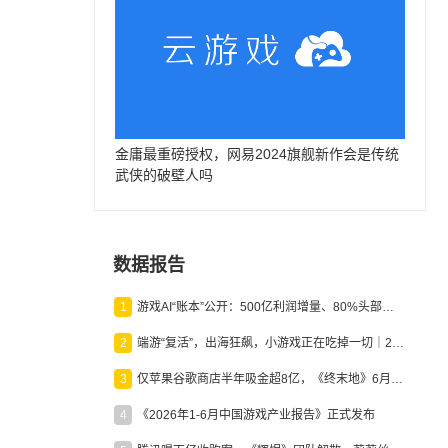
金庸最重磅授权，网易2024旗舰新作会是传统
武侠的破壁人吗
数据报告
1
游戏AI“账本”公开：500亿利润增量、80%头部入局，谁在闷声发财？
2
端游“复活”，出海狂飙，小游戏正在吃掉一切｜2026上半年产业报告
3
仅苹果谷歌商店半年吸金超8亿，《终末地》6月份收入显著回暖
4
《2026年1-6月中国游戏产业报告》正式发布