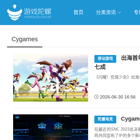
首页
分类资讯
专
抢滩全球
人工智能
武侠游
Cygames
跨界Talk
出海首
移动游戏
七成
《闪耀！优俊少女》出海
2026-06-30 16:56
Cyga
陀螺电竞
在最近的SNC 2023
鸣共同宣布了IP的多个新