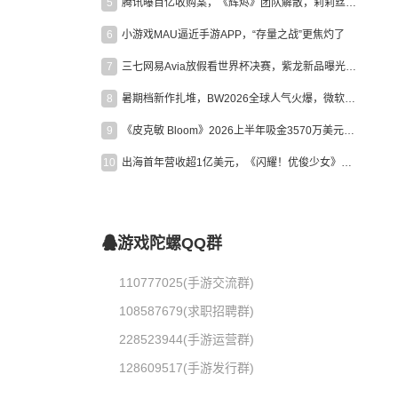
5
腾讯曝百亿收购案，《辉烬》团队解散，莉莉丝新作曝光｜陀螺周报
6
小游戏MAU逼近手游APP，“存量之战”更焦灼了
7
三七网易Avia放假看世界杯决赛，紫龙新品曝光，米哈游新作上线 | 陀螺周报
8
暑期档新作扎堆，BW2026全球人气火爆，微软XBOX大裁员|陀螺周报
9
《皮克敏 Bloom》2026上半年吸金3570万美元，中国台湾成最大市场
10
出海首年营收超1亿美元，《闪耀！优俊少女》美国市场占比达七成
游戏陀螺QQ群
110777025(手游交流群)
108587679(求职招聘群)
228523944(手游运营群)
128609517(手游发行群)