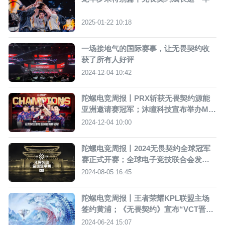
2025-01-22 10:18
一场接地气的国际赛事，让无畏契约收
获了所有人好评
2024-12-04 10:42
陀螺电竞周报丨PRX斩获无畏契约源能
亚洲邀请赛冠军；沐瞳科技宣布举办M6
峰会和M6 MLBB世界总决赛
2024-12-04 10:00
陀螺电竞周报丨2024无畏契约全球冠军
赛正式开赛；全球电子竞技联合会发起
全球社会影响倡议
2024-08-05 16:45
陀螺电竞周报丨王者荣耀KPL联盟主场
签约黄浦；《无畏契约》宣布“VCT晋升
赛”改制
2024-06-24 15:07