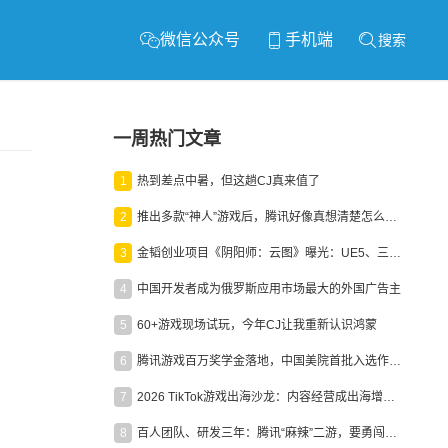
微信公众号
手机端
搜索
一周热门文章
1
热到差点中暑，但这趟CJ真来值了
2
推出多款“神人”游戏后，腾讯好像真想清楚怎么做二次元了
3
金韬创业项目《阴阳师：云图》曝光：UE5、三端互通、ARPG
4
中国开发者成为俄罗斯应用市场最大的外国广告主
5
60+游戏现场试玩，今年CJ让我重新认识鸿蒙
6
腾讯游戏百万奖学金落地，中国美院首批入选作品获业内关注
7
2026 TikTok游戏出海沙龙：内容经营成出海增长新引擎
8
百人团队、研发三年：腾讯“麻辣”二游，要勇闯男性恋爱市场