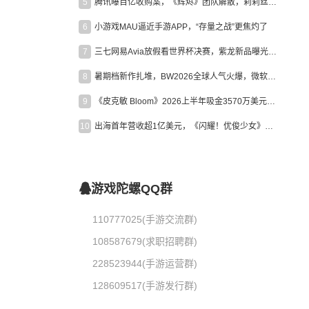
5
腾讯曝百亿收购案，《辉烬》团队解散，莉莉丝新作曝光｜陀螺周报
6
小游戏MAU逼近手游APP，“存量之战”更焦灼了
7
三七网易Avia放假看世界杯决赛，紫龙新品曝光，米哈游新作上线 | 陀螺周报
8
暑期档新作扎堆，BW2026全球人气火爆，微软XBOX大裁员|陀螺周报
9
《皮克敏 Bloom》2026上半年吸金3570万美元，中国台湾成最大市场
10
出海首年营收超1亿美元，《闪耀！优俊少女》美国市场占比达七成
游戏陀螺QQ群
110777025(手游交流群)
108587679(求职招聘群)
228523944(手游运营群)
128609517(手游发行群)