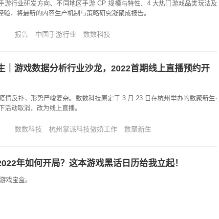
 年手游行业研发方向、不同地区手游 CP 规模与特性、4 大热门游戏品类玩法及
战经验，将最新的内容生产机制与策略研究凝聚成报告。
报告
中国手游行业
数数科技
生｜游戏数据分析行业沙龙，2022首期线上直播预约开
情反扑，形势严峻复杂。数数科技原定于 3 月 23 日在杭州举办的数聚新生·
下活动取消，改为线上直播。
数数科技
杭州掌派科技傲娇工作
数聚新生
2022年如何开局？这本游戏黑话日历给我立起！
的游戏宝盒。