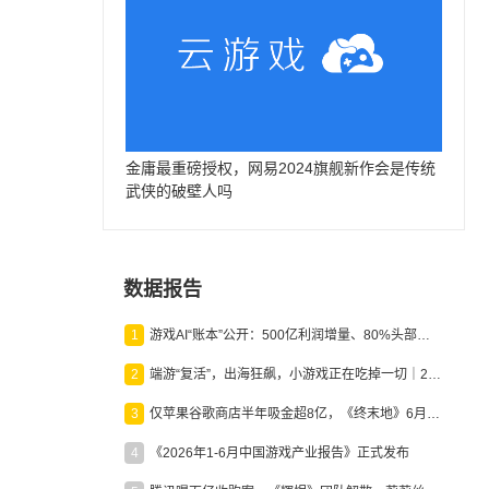
金庸最重磅授权，网易2024旗舰新作会是传统
武侠的破壁人吗
数据报告
1
游戏AI“账本”公开：500亿利润增量、80%头部入局，谁在闷声发财？
2
端游“复活”，出海狂飙，小游戏正在吃掉一切｜2026上半年产业报告
3
仅苹果谷歌商店半年吸金超8亿，《终末地》6月份收入显著回暖
4
《2026年1-6月中国游戏产业报告》正式发布