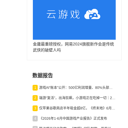
金庸最重磅授权，网易2024旗舰新作会是传统
武侠的破壁人吗
数据报告
1
游戏AI“账本”公开：500亿利润增量、80%头部入局，谁在闷声发财？
2
端游“复活”，出海狂飙，小游戏正在吃掉一切｜2026上半年产业报告
3
仅苹果谷歌商店半年吸金超8亿，《终末地》6月份收入显著回暖
4
《2026年1-6月中国游戏产业报告》正式发布