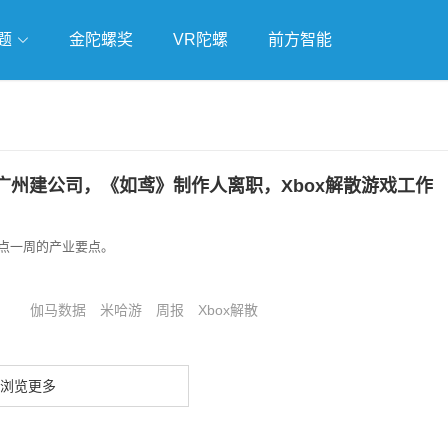
题
金陀螺奖
VR陀螺
前方智能
戏
独立游戏
云游戏
广州建公司，《如鸢》制作人离职，Xbox解散游戏工作
点一周的产业要点。
伽马数据
米哈游
周报
Xbox解散
浏览更多