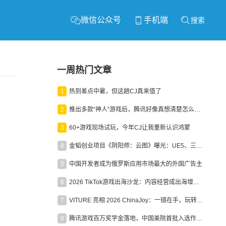
微信公众号
手机端
搜索
一周热门文章
1
热到差点中暑，但这趟CJ真来值了
2
推出多款“神人”游戏后，腾讯好像真想清楚怎么做二次元了
3
60+游戏现场试玩，今年CJ让我重新认识鸿蒙
4
金韬创业项目《阴阳师：云图》曝光：UE5、三端互通、ARPG
5
中国开发者成为俄罗斯应用市场最大的外国广告主
6
2026 TikTok游戏出海沙龙：内容经营成出海增长新引擎
7
VITURE 亮相 2026 ChinaJoy：一镜在手，玩转全场！
8
腾讯游戏百万奖学金落地，中国美院首批入选作品获业内关注