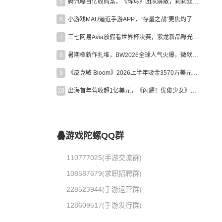
5
腾讯曝百亿收购案，《辉烬》团队解散，莉莉丝新作曝光｜陀螺周报
6
小游戏MAU逼近手游APP，“存量之战”更焦灼了
7
三七网易Avia放假看世界杯决赛，紫龙新品曝光，米哈游新作上线 | 陀螺周报
8
暑期档新作扎堆，BW2026全球人气火爆，微软XBOX大裁员|陀螺周报
9
《皮克敏 Bloom》2026上半年吸金3570万美元，中国台湾成最大市场
10
出海首年营收超1亿美元，《闪耀！优俊少女》美国市场占比达七成
游戏陀螺QQ群
110777025(手游交流群)
108587679(求职招聘群)
228523944(手游运营群)
128609517(手游发行群)