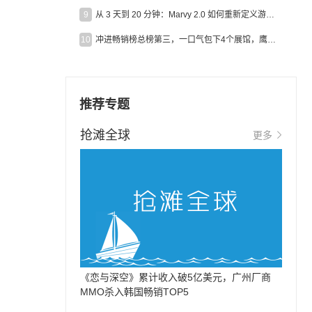
9
从 3 天到 20 分钟：Marvy 2.0 如何重新定义游戏出海营销效率？
10
冲进畅销榜总榜第三，一口气包下4个展馆，鹰角把嘉年华做爆了
推荐专题
抢滩全球
更多
《恋与深空》累计收入破5亿美元，广州厂商
MMO杀入韩国畅销TOP5