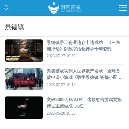
景德镇
景德镇手工瓷业遗存申遗成功，《三角
洲行动》以数字活化传承千年瓷韵
2026-07-27 16:39
景德镇成功列入世界遗产名录，全球首
款申遗小游戏《数字景德镇·瓷都小匠》
上线
2026-07-27 10:11
突破5000万DAU后，这款射击游戏要把
传世宝藏做成“大红”
2026-05-28 10:36