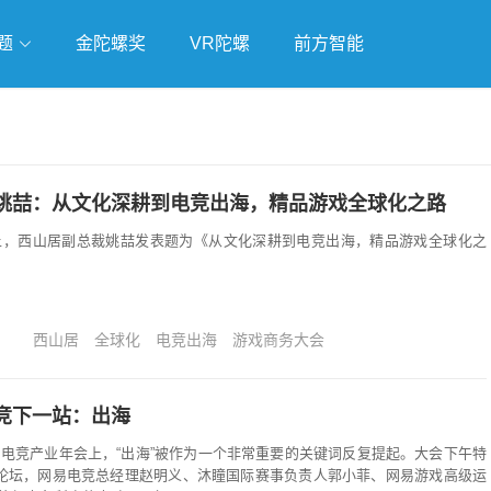
题
金陀螺奖
VR陀螺
前方智能
戏
独立游戏
云游戏
姚喆：从文化深耕到电竞出海，精品游戏全球化之路
会上，西山居副总裁姚喆发表题为《从文化深耕到电竞出海，精品游戏全球化之
西山居
全球化
电竞出海
游戏商务大会
竞下一站：出海
中国电竞产业年会上，“出海”被作为一个非常重要的关键词反复提起。大会下午特
分论坛，网易电竞总经理赵明义、沐瞳国际赛事负责人郭小菲、网易游戏高级运