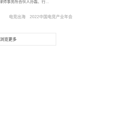
师事务所合伙人孙磊、行...
电竞出海
2022中国电竞产业年会
浏览更多