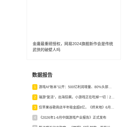
金庸最重磅授权，网易2024旗舰新作会是传统
武侠的破壁人吗
数据报告
1
游戏AI“账本”公开：500亿利润增量、80%头部入局，谁在闷声发财？
2
端游“复活”，出海狂飙，小游戏正在吃掉一切｜2026上半年产业报告
3
仅苹果谷歌商店半年吸金超8亿，《终末地》6月份收入显著回暖
4
《2026年1-6月中国游戏产业报告》正式发布