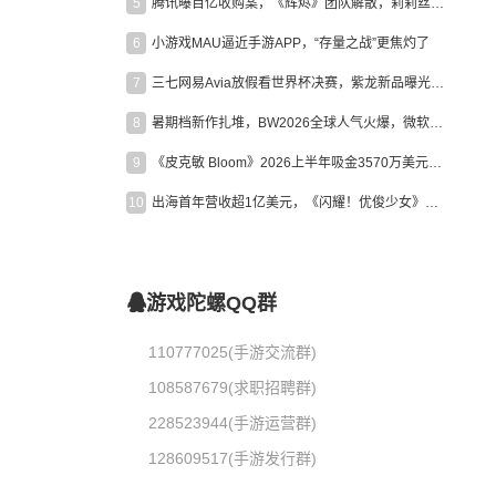
5
腾讯曝百亿收购案，《辉烬》团队解散，莉莉丝新作曝光｜陀螺周报
6
小游戏MAU逼近手游APP，“存量之战”更焦灼了
7
三七网易Avia放假看世界杯决赛，紫龙新品曝光，米哈游新作上线 | 陀螺周报
8
暑期档新作扎堆，BW2026全球人气火爆，微软XBOX大裁员|陀螺周报
9
《皮克敏 Bloom》2026上半年吸金3570万美元，中国台湾成最大市场
10
出海首年营收超1亿美元，《闪耀！优俊少女》美国市场占比达七成
游戏陀螺QQ群
110777025(手游交流群)
108587679(求职招聘群)
228523944(手游运营群)
128609517(手游发行群)