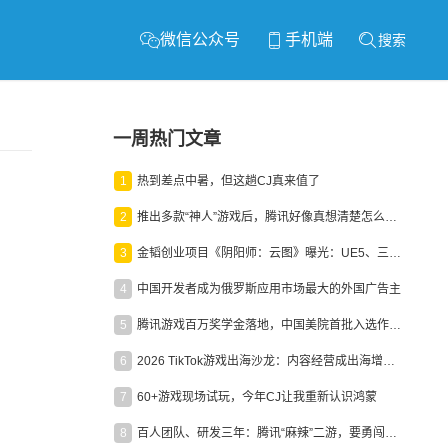
微信公众号
手机端
搜索
一周热门文章
1
热到差点中暑，但这趟CJ真来值了
2
推出多款“神人”游戏后，腾讯好像真想清楚怎么做二次元了
3
金韬创业项目《阴阳师：云图》曝光：UE5、三端互通、ARPG
4
中国开发者成为俄罗斯应用市场最大的外国广告主
5
腾讯游戏百万奖学金落地，中国美院首批入选作品获业内关注
6
2026 TikTok游戏出海沙龙：内容经营成出海增长新引擎
7
60+游戏现场试玩，今年CJ让我重新认识鸿蒙
8
百人团队、研发三年：腾讯“麻辣”二游，要勇闯男性恋爱市场