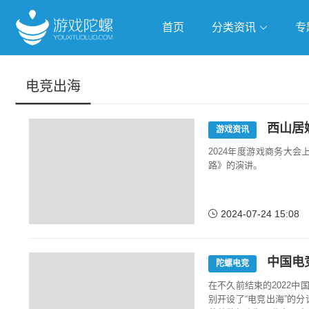
首页
分类资讯
专
抢滩全球
人工智能
武侠游
电竞出海
跨界Talk
西山居
游戏资讯
2024年度游戏商务大
路》的演讲。
2024-07-24 15:08
中国电
陀螺电竞
在不久前结束的2022
别开设了“电竞出海”的