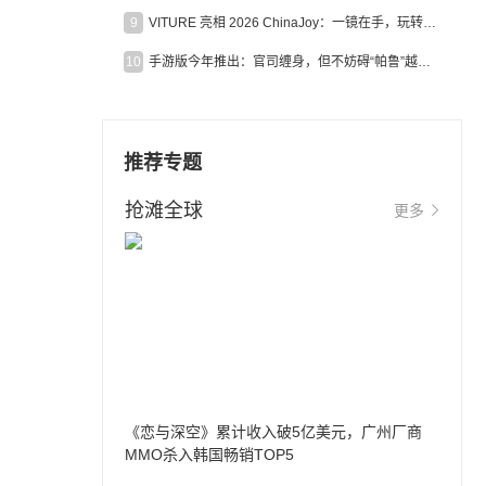
9
VITURE 亮相 2026 ChinaJoy：一镜在手，玩转全场！
10
手游版今年推出：官司缠身，但不妨碍“帕鲁”越来越火
推荐专题
抢滩全球
更多
《恋与深空》累计收入破5亿美元，广州厂商
MMO杀入韩国畅销TOP5