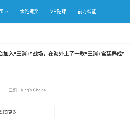
题
金陀螺奖
VR陀螺
前方智能
戏
独立游戏
云游戏
加入“三消+”战场，在海外上了一款“三消+宫廷养成”
三消
King’s Choice
浏览更多