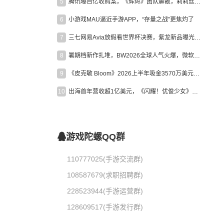
5
腾讯曝百亿收购案，《辉烬》团队解散，莉莉丝新作曝光｜陀螺周报
6
小游戏MAU逼近手游APP，“存量之战”更焦灼了
7
三七网易Avia放假看世界杯决赛，紫龙新品曝光，米哈游新作上线 | 陀螺周报
8
暑期档新作扎堆，BW2026全球人气火爆，微软XBOX大裁员|陀螺周报
9
《皮克敏 Bloom》2026上半年吸金3570万美元，中国台湾成最大市场
10
出海首年营收超1亿美元，《闪耀！优俊少女》美国市场占比达七成
游戏陀螺QQ群
110777025(手游交流群)
108587679(求职招聘群)
228523944(手游运营群)
128609517(手游发行群)