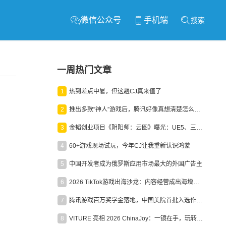
微信公众号
手机端
搜索
一周热门文章
1
热到差点中暑，但这趟CJ真来值了
2
推出多款“神人”游戏后，腾讯好像真想清楚怎么做二次元了
3
金韬创业项目《阴阳师：云图》曝光：UE5、三端互通、ARPG
4
60+游戏现场试玩，今年CJ让我重新认识鸿蒙
5
中国开发者成为俄罗斯应用市场最大的外国广告主
6
2026 TikTok游戏出海沙龙：内容经营成出海增长新引擎
7
腾讯游戏百万奖学金落地，中国美院首批入选作品获业内关注
8
VITURE 亮相 2026 ChinaJoy：一镜在手，玩转全场！