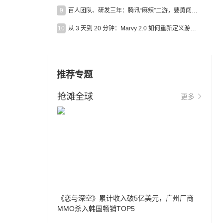
9
百人团队、研发三年：腾讯“麻辣”二游，要勇闯男性恋爱市场
10
从 3 天到 20 分钟：Marvy 2.0 如何重新定义游戏出海营销效率？
推荐专题
抢滩全球
更多
《恋与深空》累计收入破5亿美元，广州厂商
MMO杀入韩国畅销TOP5