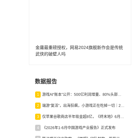
金庸最重磅授权，网易2024旗舰新作会是传统
武侠的破壁人吗
数据报告
1
游戏AI“账本”公开：500亿利润增量、80%头部入局，谁在闷声发财？
2
端游“复活”，出海狂飙，小游戏正在吃掉一切｜2026上半年产业报告
3
仅苹果谷歌商店半年吸金超8亿，《终末地》6月份收入显著回暖
4
《2026年1-6月中国游戏产业报告》正式发布