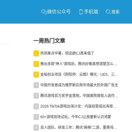
微信公众号
手机端
搜索
一周热门文章
1
热到差点中暑，但这趟CJ真来值了
2
推出多款“神人”游戏后，腾讯好像真想清楚怎么做二次元了
3
金韬创业项目《阴阳师：云图》曝光：UE5、三端互通、ARPG
4
中国开发者成为俄罗斯应用市场最大的外国广告主
5
腾讯游戏百万奖学金落地，中国美院首批入选作品获业内关注
6
2026 TikTok游戏出海沙龙：内容经营成出海增长新引擎
7
60+游戏现场试玩，今年CJ让我重新认识鸿蒙
8
百人团队、研发三年：腾讯“麻辣”二游，要勇闯男性恋爱市场