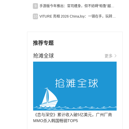
9
手游版今年推出：官司缠身，但不妨碍“帕鲁”越来越火
10
VITURE 亮相 2026 ChinaJoy：一镜在手，玩转全场！
推荐专题
抢滩全球
更多
《恋与深空》累计收入破5亿美元，广州厂商
MMO杀入韩国畅销TOP5