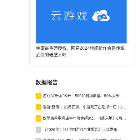
金庸最重磅授权，网易2024旗舰新作会是传统
武侠的破壁人吗
数据报告
1
游戏AI“账本”公开：500亿利润增量、80%头部入局，谁在闷声发财？
2
端游“复活”，出海狂飙，小游戏正在吃掉一切｜2026上半年产业报告
3
仅苹果谷歌商店半年吸金超8亿，《终末地》6月份收入显著回暖
4
《2026年1-6月中国游戏产业报告》正式发布