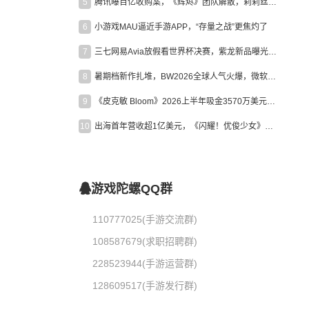
5
腾讯曝百亿收购案，《辉烬》团队解散，莉莉丝新作曝光｜陀螺周报
6
小游戏MAU逼近手游APP，“存量之战”更焦灼了
7
三七网易Avia放假看世界杯决赛，紫龙新品曝光，米哈游新作上线 | 陀螺周报
8
暑期档新作扎堆，BW2026全球人气火爆，微软XBOX大裁员|陀螺周报
9
《皮克敏 Bloom》2026上半年吸金3570万美元，中国台湾成最大市场
10
出海首年营收超1亿美元，《闪耀！优俊少女》美国市场占比达七成
游戏陀螺QQ群
110777025(手游交流群)
108587679(求职招聘群)
228523944(手游运营群)
128609517(手游发行群)