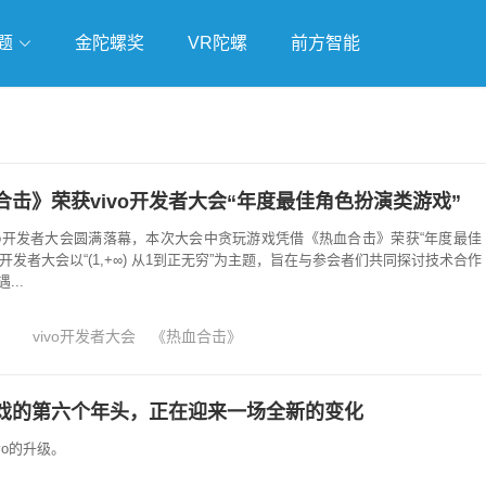
题
金陀螺奖
VR陀螺
前方智能
戏
独立游戏
云游戏
击》荣获vivo开发者大会“年度最佳角色扮演类游戏”
度vivo开发者大会圆满落幕，本次大会中贪玩游戏凭借《热血合击》荣获“年度最佳
o开发者大会以“(1,+∞) 从1到正无穷”为主题，旨在与参会者们共同探讨技术合作
..
vivo开发者大会
《热血合击》
o游戏的第六个年头，正在迎来一场全新的变化
vo的升级。