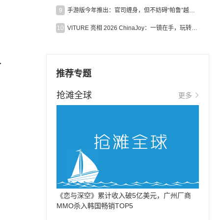
9
手游版今年推出：官司缠身，但不妨碍“帕鲁”越来越火
10
VITURE 亮相 2026 ChinaJoy：一镜在手，玩转全场！
了
推荐专题
抢滩全球
更多
《恋与深空》累计收入破5亿美元，广州厂商
MMO杀入韩国畅销TOP5