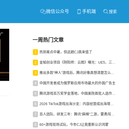
微信公众号
手机端
搜索
广
一周热门文章
1
热到差点中暑，但这趟CJ真来值了
2
金韬创业项目《阴阳师：云图》曝光：UE5、三端互通、ARPG
3
推出多款“神人”游戏后，腾讯好像真想清楚怎么做二次元了
4
中国开发者成为俄罗斯应用市场最大的外国广告主
5
腾讯游戏百万奖学金落地，中国美院首批入选作品获业内关注
6
2026 TikTok游戏出海沙龙：内容经营成出海增长新引擎
7
百人团队、研发三年：腾讯“麻辣”二游，要勇闯男性恋爱市场
8
60+游戏现场试玩，今年CJ让我重新认识鸿蒙