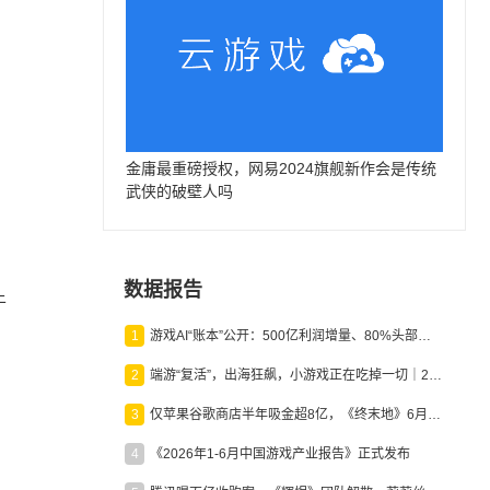
金庸最重磅授权，网易2024旗舰新作会是传统
武侠的破壁人吗
数据报告
于
1
游戏AI“账本”公开：500亿利润增量、80%头部入局，谁在闷声发财？
2
端游“复活”，出海狂飙，小游戏正在吃掉一切｜2026上半年产业报告
3
仅苹果谷歌商店半年吸金超8亿，《终末地》6月份收入显著回暖
4
《2026年1-6月中国游戏产业报告》正式发布