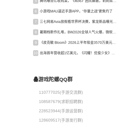
5
腾讯曝百亿收购案，《辉烬》团队解散，莉莉丝新作曝光｜陀螺周报
6
小游戏MAU逼近手游APP，“存量之战”更焦灼了
7
三七网易Avia放假看世界杯决赛，紫龙新品曝光，米哈游新作上线 | 陀螺周报
8
暑期档新作扎堆，BW2026全球人气火爆，微软XBOX大裁员|陀螺周报
9
《皮克敏 Bloom》2026上半年吸金3570万美元，中国台湾成最大市场
10
出海首年营收超1亿美元，《闪耀！优俊少女》美国市场占比达七成
游戏陀螺QQ群
110777025(手游交流群)
108587679(求职招聘群)
228523944(手游运营群)
128609517(手游发行群)