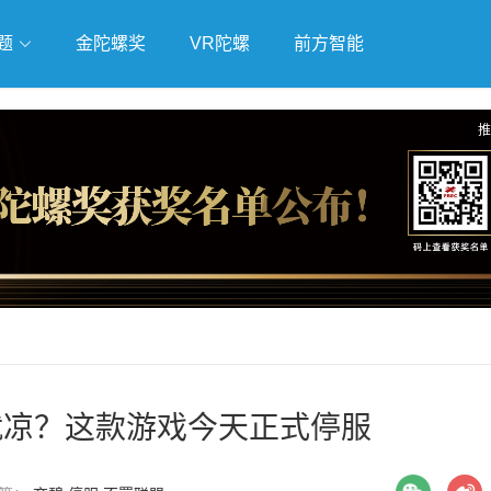
题
金陀螺奖
VR陀螺
前方智能
戏
独立游戏
云游戏
推
年就凉？这款游戏今天正式停服