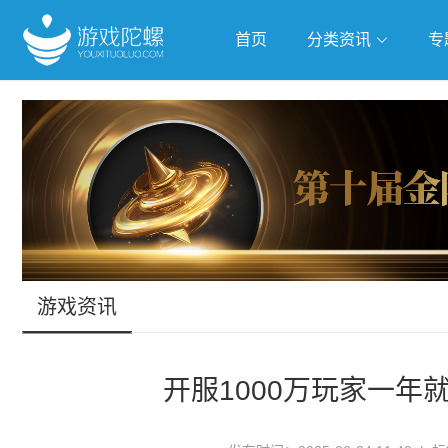
首页
分类资讯
专
抢滩全球
人工智能
武侠游
跨界Talk
游戏资讯
开服1000万玩家一