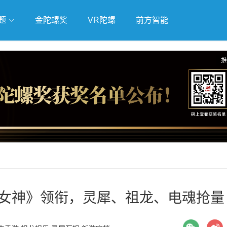
题
金陀螺奖
VR陀螺
前方智能
戏
独立游戏
云游戏
推
利女神》领衔，灵犀、祖龙、电魂抢量