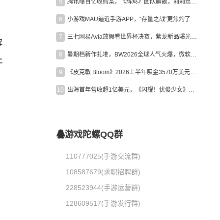
5
腾讯曝百亿收购案，《辉烬》团队解散，莉莉丝新作曝光｜陀螺周报
6
小游戏MAU逼近手游APP，“存量之战”更焦灼了
7
三七网易Avia放假看世界杯决赛，紫龙新品曝光，米哈游新作上线 | 陀螺周报
解
8
暑期档新作扎堆，BW2026全球人气火爆，微软XBOX大裁员|陀螺周报
上
9
《皮克敏 Bloom》2026上半年吸金3570万美元，中国台湾成最大市场
10
出海首年营收超1亿美元，《闪耀！优俊少女》美国市场占比达七成
游戏陀螺QQ群
110777025(手游交流群)
108587679(求职招聘群)
228523944(手游运营群)
128609517(手游发行群)