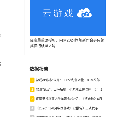
服
金庸最重磅授权，网易2024旗舰新作会是传统
武侠的破壁人吗
乐
数据报告
1
游戏AI“账本”公开：500亿利润增量、80%头部入局，谁在闷声发财？
价
2
端游“复活”，出海狂飙，小游戏正在吃掉一切｜2026上半年产业报告
3
仅苹果谷歌商店半年吸金超8亿，《终末地》6月份收入显著回暖
月
4
《2026年1-6月中国游戏产业报告》正式发布