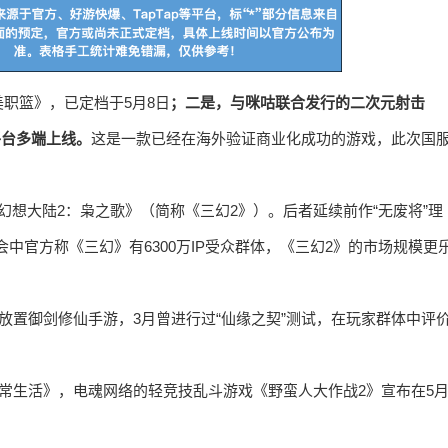
职篮》，已定档于5月8日
；二是，与咪咕联合发行的二次元射击
平台多端上线。
这是一款已经在海外验证商业化成功的游戏，此次国
幻想大陆2：枭之歌》（简称《三幻2》）。后者延续前作“无废将”理
中官方称《三幻》有6300万IP受众群体，《三幻2》的市场规模更
放置御剑修仙手游，3月曾进行过“仙缘之契”测试，在玩家群体中评
日常生活》，电魂网络的轻竞技乱斗游戏《野蛮人大作战2》宣布在5