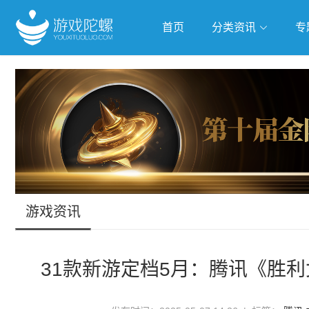
首页
分类资讯
专
抢滩全球
人工智能
武侠游
跨界Talk
游戏资讯
31款新游定档5月：腾讯《胜