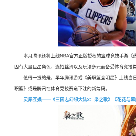
本月腾讯还将上线NBA官方正版授权的篮球竞技手游《
因有大量巨星角色、连招丝滑以及玩法多元而备受体育竞技类玩家
值得一提的是，早年腾讯游戏《美职篮全明星》上线当日登顶
职篮》或是腾讯在体育竞技赛道下注的新筹码。
灵犀互娱——《三国志幻想大陆2：枭之歌》《花花与幕