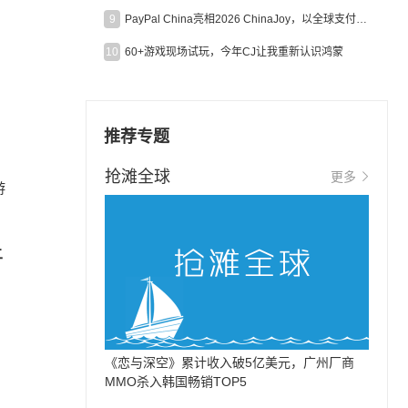
9
PayPal China亮相2026 ChinaJoy，以全球支付能力助力中国游戏企业深化全球运营
10
60+游戏现场试玩，今年CJ让我重新认识鸿蒙
推荐专题
抢滩全球
更多
游
二
《恋与深空》累计收入破5亿美元，广州厂商
MMO杀入韩国畅销TOP5