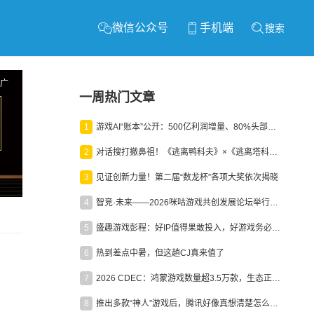
微信公众号
手机端
搜索
广
一周热门文章
1
游戏AI“账本”公开：500亿利润增量、80%头部入局，谁在闷声发财？
2
对话搜打撤鼻祖！《逃离鸭科夫》×《逃离塔科夫》官方线下沙龙落幕
3
见证创新力量！第二届“数龙杯”各项大奖依次揭晓
4
智竞·未来——2026咪咕游戏共创发展论坛举行：聚力精品内容、AI创作与电竞生态，共建高品质益智健康游戏社区
5
盛趣游戏彭程：好IP值得果敢投入，好游戏务必长效经营
6
热到差点中暑，但这趟CJ真来值了
7
2026 CDEC：鸿蒙游戏数量超3.5万款，生态正循环加速产业高质量发展
8
推出多款“神人”游戏后，腾讯好像真想清楚怎么做二次元了