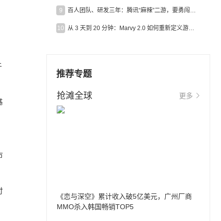
9
百人团队、研发三年：腾讯“麻辣”二游，要勇闯男性恋爱市场
10
从 3 天到 20 分钟：Marvy 2.0 如何重新定义游戏出海营销效率？
于
推荐专题
抢滩全球
更多
基
，
市
付
《恋与深空》累计收入破5亿美元，广州厂商
MMO杀入韩国畅销TOP5