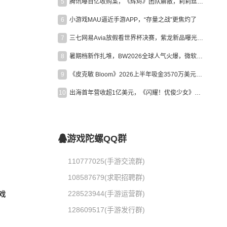
5
腾讯曝百亿收购案，《辉烬》团队解散，莉莉丝新作曝光｜陀螺周报
6
小游戏MAU逼近手游APP，“存量之战”更焦灼了
7
三七网易Avia放假看世界杯决赛，紫龙新品曝光，米哈游新作上线 | 陀螺周报
8
暑期档新作扎堆，BW2026全球人气火爆，微软XBOX大裁员|陀螺周报
9
《皮克敏 Bloom》2026上半年吸金3570万美元，中国台湾成最大市场
10
出海首年营收超1亿美元，《闪耀！优俊少女》美国市场占比达七成
游戏陀螺QQ群
110777025(手游交流群)
108587679(求职招聘群)
228523944(手游运营群)
游戏
128609517(手游发行群)