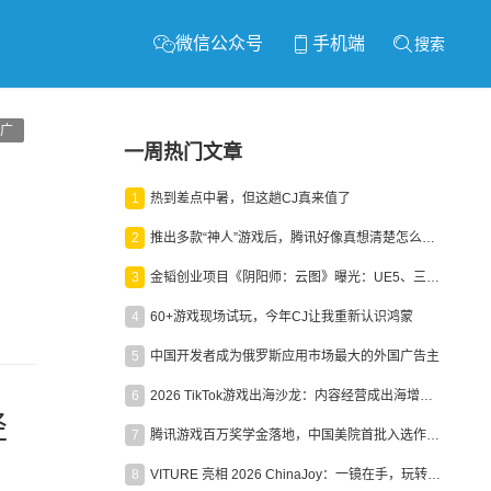
微信公众号
手机端
搜索
广
一周热门文章
1
热到差点中暑，但这趟CJ真来值了
2
推出多款“神人”游戏后，腾讯好像真想清楚怎么做二次元了
3
金韬创业项目《阴阳师：云图》曝光：UE5、三端互通、ARPG
4
60+游戏现场试玩，今年CJ让我重新认识鸿蒙
5
中国开发者成为俄罗斯应用市场最大的外国广告主
6
2026 TikTok游戏出海沙龙：内容经营成出海增长新引擎
径
7
腾讯游戏百万奖学金落地，中国美院首批入选作品获业内关注
8
VITURE 亮相 2026 ChinaJoy：一镜在手，玩转全场！