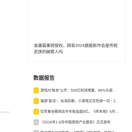
金庸最重磅授权，网易2024旗舰新作会是传统
武侠的破壁人吗
数据报告
1
游戏AI“账本”公开：500亿利润增量、80%头部入局，谁在闷声发财？
2
端游“复活”，出海狂飙，小游戏正在吃掉一切｜2026上半年产业报告
3
仅苹果谷歌商店半年吸金超8亿，《终末地》6月份收入显著回暖
4
《2026年1-6月中国游戏产业报告》正式发布