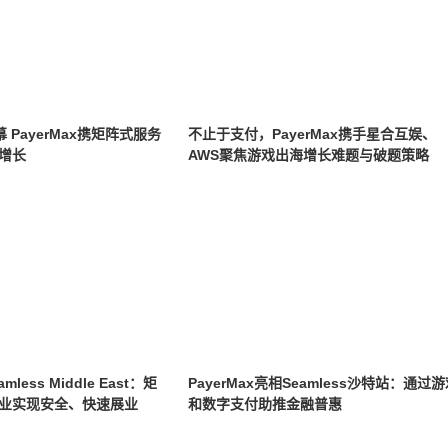
幕 PayerMax携矩阵式服务
不止于支付，PayerMax携手星合互娱、
增长
AWS聚焦游戏出海增长难题与破题策略
mless Middle East：矩
PayerMax亮相Seamless沙特站：通过
业实现安全、快速展业
和数字支付助推金融普惠