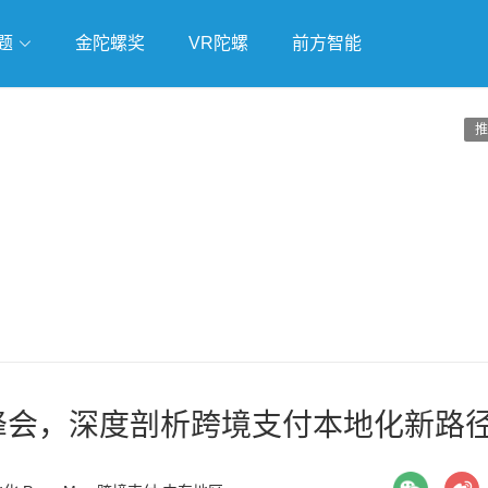
题
金陀螺奖
VR陀螺
前方智能
戏
独立游戏
云游戏
推
沙特峰会，深度剖析跨境支付本地化新路