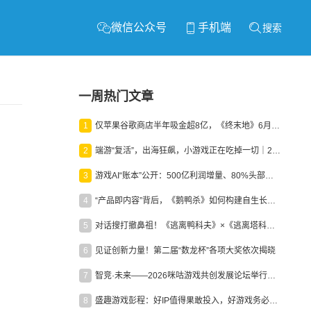
微信公众号
手机端
搜索
一周热门文章
1
仅苹果谷歌商店半年吸金超8亿，《终末地》6月份收入显著回暖
2
端游“复活”，出海狂飙，小游戏正在吃掉一切｜2026上半年产业报告
3
游戏AI“账本”公开：500亿利润增量、80%头部入局，谁在闷声发财？
4
“产品即内容”背后，《鹅鸭杀》如何构建自生长生态？
5
对话搜打撤鼻祖！《逃离鸭科夫》×《逃离塔科夫》官方线下沙龙落幕
6
见证创新力量！第二届“数龙杯”各项大奖依次揭晓
7
智竞·未来——2026咪咕游戏共创发展论坛举行：聚力精品内容、AI创作与电竞生态，共建高品质益智健康游戏社区
8
盛趣游戏彭程：好IP值得果敢投入，好游戏务必长效经营