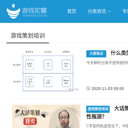
首页
分类资讯
专
抢滩全球
人工智能
武侠游
游戏策划培训
跨界Talk
什么类
大佬观点
今天聊的分类不是传统的
2020-11-03 09:55
大话策
游戏策划培训
性瓶颈？
C字型的轨迹变化下，中