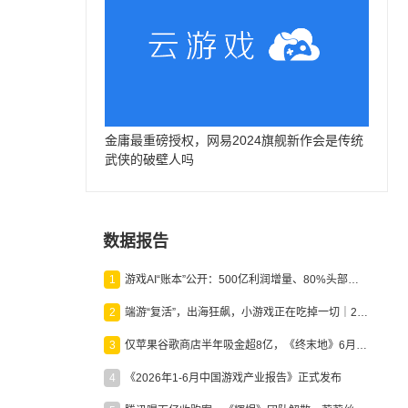
金庸最重磅授权，网易2024旗舰新作会是传统
武侠的破壁人吗
数据报告
1
游戏AI“账本”公开：500亿利润增量、80%头部入局，谁在闷声发财？
2
端游“复活”，出海狂飙，小游戏正在吃掉一切｜2026上半年产业报告
3
仅苹果谷歌商店半年吸金超8亿，《终末地》6月份收入显著回暖
4
《2026年1-6月中国游戏产业报告》正式发布