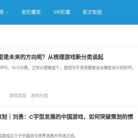
题
金陀螺奖
VR陀螺
前方智能
戏
独立游戏
云游戏
型是未来的方向呢？从梳理游戏新分类谈起
RPG、SLG分类。之所以想聊这个，是因为不讲清楚就没法确定设计的好坏。
游戏类型
游戏分类
划｜刘勇：C字型发展的中国游戏，如何突破策划的惯
国游戏正介于中国流与世界流两大市场之间。