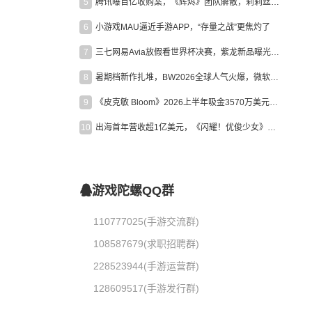
5
腾讯曝百亿收购案，《辉烬》团队解散，莉莉丝新作曝光｜陀螺周报
6
小游戏MAU逼近手游APP，“存量之战”更焦灼了
7
三七网易Avia放假看世界杯决赛，紫龙新品曝光，米哈游新作上线 | 陀螺周报
8
暑期档新作扎堆，BW2026全球人气火爆，微软XBOX大裁员|陀螺周报
9
《皮克敏 Bloom》2026上半年吸金3570万美元，中国台湾成最大市场
10
出海首年营收超1亿美元，《闪耀！优俊少女》美国市场占比达七成
游戏陀螺QQ群
110777025(手游交流群)
108587679(求职招聘群)
228523944(手游运营群)
128609517(手游发行群)