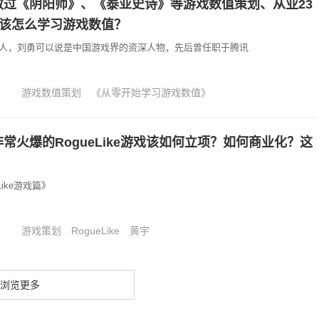
过《阴阳师》、《泰亚史诗》等游戏数值策划、从业23
该怎么学习游戏数值？
戏人，刘勇可以说是中国游戏界的资深人物，先后曾任职于腾讯
游戏数值策划
《从零开始学习游戏数值》
常火爆的RogueLike游戏该如何立项？如何商业化？这
ike游戏篇》
游戏策划
RogueLike
黄宇
浏览更多