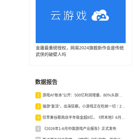
金庸最重磅授权，网易2024旗舰新作会是传统
武侠的破壁人吗
数据报告
1
游戏AI“账本”公开：500亿利润增量、80%头部入局，谁在闷声发财？
2
端游“复活”，出海狂飙，小游戏正在吃掉一切｜2026上半年产业报告
3
仅苹果谷歌商店半年吸金超8亿，《终末地》6月份收入显著回暖
4
《2026年1-6月中国游戏产业报告》正式发布