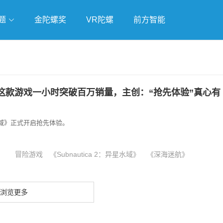
题
金陀螺奖
VR陀螺
前方智能
戏
独立游戏
云游戏
这款游戏一小时突破百万销量，主创：“抢先体验”真心有
异星水域》正式开启抢先体验。
冒险游戏
《Subnautica 2：异星水域》
《深海迷航》
浏览更多