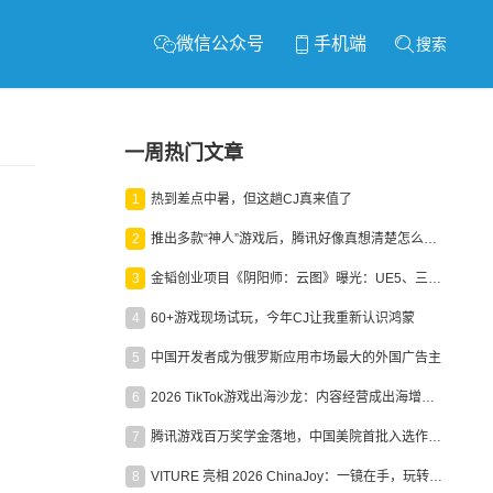
微信公众号
手机端
搜索
一周热门文章
1
热到差点中暑，但这趟CJ真来值了
2
推出多款“神人”游戏后，腾讯好像真想清楚怎么做二次元了
3
金韬创业项目《阴阳师：云图》曝光：UE5、三端互通、ARPG
4
60+游戏现场试玩，今年CJ让我重新认识鸿蒙
5
中国开发者成为俄罗斯应用市场最大的外国广告主
6
2026 TikTok游戏出海沙龙：内容经营成出海增长新引擎
7
腾讯游戏百万奖学金落地，中国美院首批入选作品获业内关注
8
VITURE 亮相 2026 ChinaJoy：一镜在手，玩转全场！