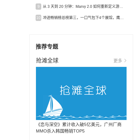
9
从 3 天到 20 分钟：Marvy 2.0 如何重新定义游戏出海营销效率？
10
冲进畅销榜总榜第三，一口气包下4个展馆，鹰角把嘉年华做爆了
推荐专题
抢滩全球
更多
《恋与深空》累计收入破5亿美元，广州厂商
MMO杀入韩国畅销TOP5