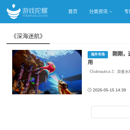
首页
分类资讯
专
抢滩全球
人工智能
武侠游
《深海迷航》
跨界Talk
刚刚，
海外市场
用
《Subnautica 2：
2026-05-15 14:39