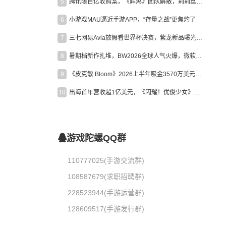
5
腾讯曝百亿收购案，《辉烬》团队解散，莉莉丝新作曝光｜陀螺周报
6
小游戏MAU逼近手游APP，“存量之战”更焦灼了
7
三七网易Avia放假看世界杯决赛，紫龙新品曝光，米哈游新作上线 | 陀螺周报
8
暑期档新作扎堆，BW2026全球人气火爆，微软XBOX大裁员|陀螺周报
9
《皮克敏 Bloom》2026上半年吸金3570万美元，中国台湾成最大市场
10
出海首年营收超1亿美元，《闪耀！优俊少女》美国市场占比达七成
游戏陀螺QQ群
110777025(手游交流群)
108587679(求职招聘群)
228523944(手游运营群)
128609517(手游发行群)