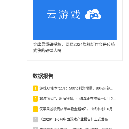
金庸最重磅授权，网易2024旗舰新作会是传统
武侠的破壁人吗
数据报告
1
游戏AI“账本”公开：500亿利润增量、80%头部入局，谁在闷声发财？
2
端游“复活”，出海狂飙，小游戏正在吃掉一切｜2026上半年产业报告
3
仅苹果谷歌商店半年吸金超8亿，《终末地》6月份收入显著回暖
4
《2026年1-6月中国游戏产业报告》正式发布