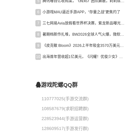
5
腾讯曝百亿收购案，《辉烬》团队解散，莉莉丝新作曝光｜陀螺周报
6
小游戏MAU逼近手游APP，“存量之战”更焦灼了
7
三七网易Avia放假看世界杯决赛，紫龙新品曝光，米哈游新作上线 | 陀螺周报
8
暑期档新作扎堆，BW2026全球人气火爆，微软XBOX大裁员|陀螺周报
9
《皮克敏 Bloom》2026上半年吸金3570万美元，中国台湾成最大市场
10
出海首年营收超1亿美元，《闪耀！优俊少女》美国市场占比达七成
游戏陀螺QQ群
110777025(手游交流群)
108587679(求职招聘群)
228523944(手游运营群)
128609517(手游发行群)