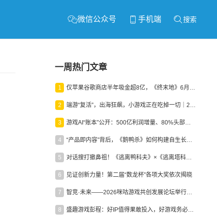
微信公众号
手机端
搜索
一周热门文章
1
仅苹果谷歌商店半年吸金超8亿，《终末地》6月份收入显著回暖
2
端游“复活”，出海狂飙，小游戏正在吃掉一切｜2026上半年产业报告
3
游戏AI“账本”公开：500亿利润增量、80%头部入局，谁在闷声发财？
4
“产品即内容”背后，《鹅鸭杀》如何构建自生长生态？
5
对话搜打撤鼻祖！《逃离鸭科夫》×《逃离塔科夫》官方线下沙龙落幕
6
见证创新力量！第二届“数龙杯”各项大奖依次揭晓
7
智竞·未来——2026咪咕游戏共创发展论坛举行：聚力精品内容、AI创作与电竞生态，共建高品质益智健康游戏社区
8
盛趣游戏彭程：好IP值得果敢投入，好游戏务必长效经营