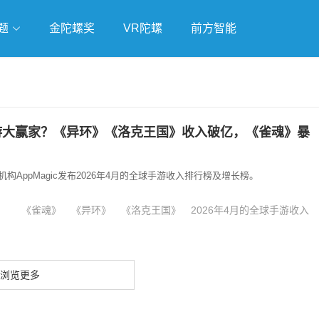
题
金陀螺奖
VR陀螺
前方智能
戏
独立游戏
云游戏
游大赢家？《异环》《洛克王国》收入破亿，《雀魂》暴
构AppMagic发布2026年4月的全球手游收入排行榜及增长榜。
《雀魂》
《异环》
《洛克王国》
2026年4月的全球手游收入
浏览更多