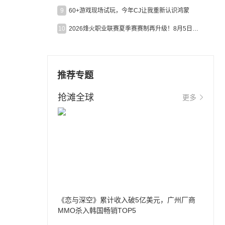
9
60+游戏现场试玩，今年CJ让我重新认识鸿蒙
10
2026烽火职业联赛夏季赛赛制再升级！8月5日起24支战队集结开战！
推荐专题
抢滩全球
更多
《恋与深空》累计收入破5亿美元，广州厂商
MMO杀入韩国畅销TOP5