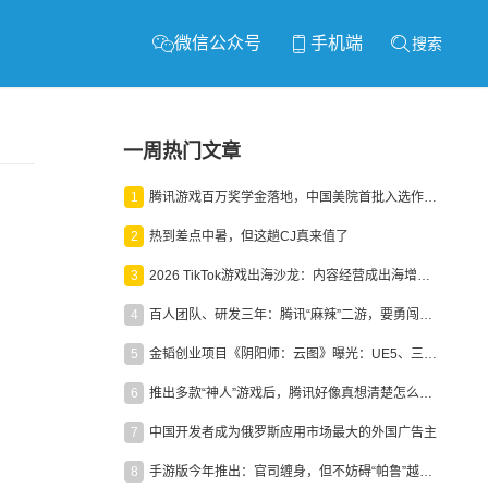
微信公众号
手机端
搜索
一周热门文章
1
腾讯游戏百万奖学金落地，中国美院首批入选作品获业内关注
2
热到差点中暑，但这趟CJ真来值了
3
2026 TikTok游戏出海沙龙：内容经营成出海增长新引擎
4
百人团队、研发三年：腾讯“麻辣”二游，要勇闯男性恋爱市场
5
金韬创业项目《阴阳师：云图》曝光：UE5、三端互通、ARPG
6
推出多款“神人”游戏后，腾讯好像真想清楚怎么做二次元了
7
中国开发者成为俄罗斯应用市场最大的外国广告主
8
手游版今年推出：官司缠身，但不妨碍“帕鲁”越来越火