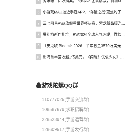
5
腾讯曝百亿收购案，《辉烬》团队解散，莉莉丝新作曝光｜陀螺周报
6
小游戏MAU逼近手游APP，“存量之战”更焦灼了
7
三七网易Avia放假看世界杯决赛，紫龙新品曝光，米哈游新作上线 | 陀螺周报
8
暑期档新作扎堆，BW2026全球人气火爆，微软XBOX大裁员|陀螺周报
9
《皮克敏 Bloom》2026上半年吸金3570万美元，中国台湾成最大市场
10
出海首年营收超1亿美元，《闪耀！优俊少女》美国市场占比达七成
游戏陀螺QQ群
110777025(手游交流群)
108587679(求职招聘群)
228523944(手游运营群)
128609517(手游发行群)