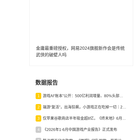
金庸最重磅授权，网易2024旗舰新作会是传统
武侠的破壁人吗
数据报告
1
游戏AI“账本”公开：500亿利润增量、80%头部入局，谁在闷声发财？
2
端游“复活”，出海狂飙，小游戏正在吃掉一切｜2026上半年产业报告
3
仅苹果谷歌商店半年吸金超8亿，《终末地》6月份收入显著回暖
4
《2026年1-6月中国游戏产业报告》正式发布