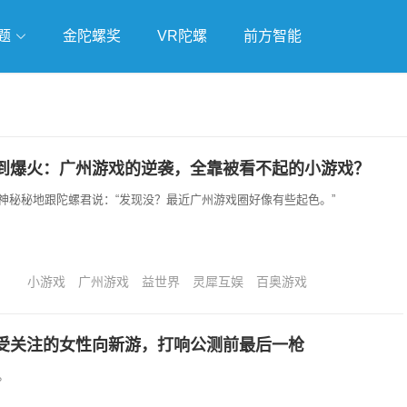
题
金陀螺奖
VR陀螺
前方智能
戏
独立游戏
云游戏
到爆火：广州游戏的逆袭，全靠被看不起的小游戏？
神秘秘地跟陀螺君说：“发现没？最近广州游戏圈好像有些起色。”
小游戏
广州游戏
益世界
灵犀互娱
百奥游戏
受关注的女性向新游，打响公测前最后一枪
。