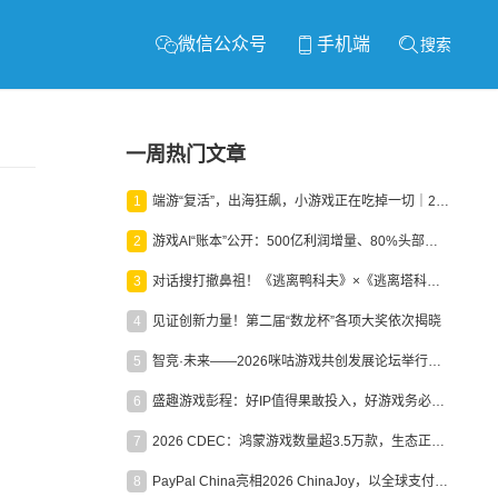
微信公众号
手机端
搜索
一周热门文章
1
端游“复活”，出海狂飙，小游戏正在吃掉一切｜2026上半年产业报告
2
游戏AI“账本”公开：500亿利润增量、80%头部入局，谁在闷声发财？
3
对话搜打撤鼻祖！《逃离鸭科夫》×《逃离塔科夫》官方线下沙龙落幕
4
见证创新力量！第二届“数龙杯”各项大奖依次揭晓
5
智竞·未来——2026咪咕游戏共创发展论坛举行：聚力精品内容、AI创作与电竞生态，共建高品质益智健康游戏社区
6
盛趣游戏彭程：好IP值得果敢投入，好游戏务必长效经营
7
2026 CDEC：鸿蒙游戏数量超3.5万款，生态正循环加速产业高质量发展
8
PayPal China亮相2026 ChinaJoy，以全球支付能力助力中国游戏企业深化全球运营