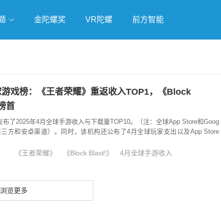
题
金陀螺奖
VR陀螺
前方智能
戏
独立游戏
云游戏
游戏榜：《王者荣耀》重返收入TOP1，《Block
载榜首
wer发布了2025年4月全球手游收入与下载量TOP10。（注：全球App Store和Goog
含第三方和安卓渠道）。同时，该机构还公布了4月全球玩家支出以及App Store
《王者荣耀》
《Block Blast!》
4月全球手游收入
浏览更多