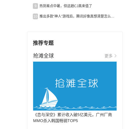
9
热到差点中暑，但这趟CJ真来值了
10
推出多款“神人”游戏后，腾讯好像真想清楚怎么做二次元了
推荐专题
抢滩全球
更多
《恋与深空》累计收入破5亿美元，广州厂商
MMO杀入韩国畅销TOP5