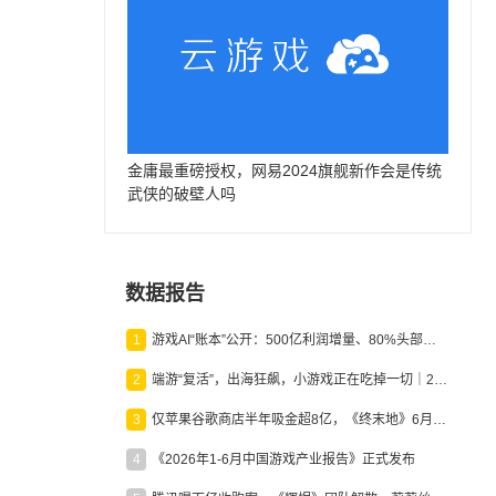
金庸最重磅授权，网易2024旗舰新作会是传统
武侠的破壁人吗
数据报告
1
游戏AI“账本”公开：500亿利润增量、80%头部入局，谁在闷声发财？
2
端游“复活”，出海狂飙，小游戏正在吃掉一切｜2026上半年产业报告
3
仅苹果谷歌商店半年吸金超8亿，《终末地》6月份收入显著回暖
4
《2026年1-6月中国游戏产业报告》正式发布