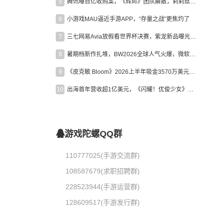
5
腾讯曝百亿收购案，《辉烬》团队解散，莉莉丝新作曝光｜陀螺周报
6
小游戏MAU逼近手游APP，“存量之战”更焦灼了
7
三七网易Avia放假看世界杯决赛，紫龙新品曝光，米哈游新作上线 | 陀螺周报
8
暑期档新作扎堆，BW2026全球人气火爆，微软XBOX大裁员|陀螺周报
9
《皮克敏 Bloom》2026上半年吸金3570万美元，中国台湾成最大市场
10
出海首年营收超1亿美元，《闪耀！优俊少女》美国市场占比达七成
游戏陀螺QQ群
110777025(手游交流群)
108587679(求职招聘群)
228523944(手游运营群)
128609517(手游发行群)