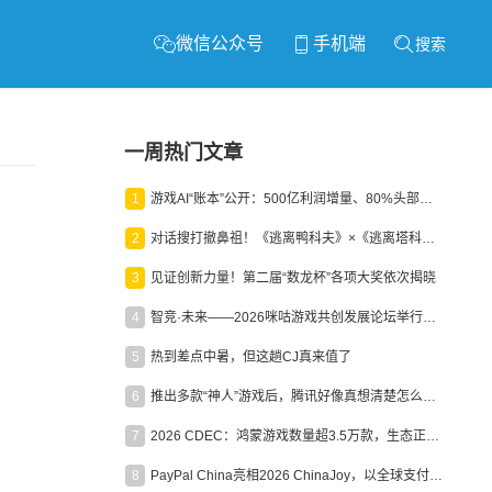
微信公众号
手机端
搜索
一周热门文章
1
游戏AI“账本”公开：500亿利润增量、80%头部入局，谁在闷声发财？
2
对话搜打撤鼻祖！《逃离鸭科夫》×《逃离塔科夫》官方线下沙龙落幕
3
见证创新力量！第二届“数龙杯”各项大奖依次揭晓
4
智竞·未来——2026咪咕游戏共创发展论坛举行：聚力精品内容、AI创作与电竞生态，共建高品质益智健康游戏社区
5
热到差点中暑，但这趟CJ真来值了
6
推出多款“神人”游戏后，腾讯好像真想清楚怎么做二次元了
7
2026 CDEC：鸿蒙游戏数量超3.5万款，生态正循环加速产业高质量发展
8
PayPal China亮相2026 ChinaJoy，以全球支付能力助力中国游戏企业深化全球运营