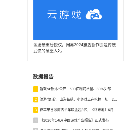
金庸最重磅授权，网易2024旗舰新作会是传统
武侠的破壁人吗
数据报告
1
游戏AI“账本”公开：500亿利润增量、80%头部入局，谁在闷声发财？
2
端游“复活”，出海狂飙，小游戏正在吃掉一切｜2026上半年产业报告
3
仅苹果谷歌商店半年吸金超8亿，《终末地》6月份收入显著回暖
4
《2026年1-6月中国游戏产业报告》正式发布