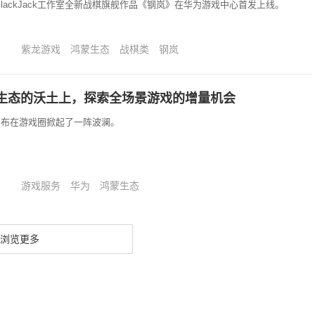
BlackJack工作室全新战棋旗舰作品《钢岚》在华为游戏中心首发上线。
紫龙游戏
鸿蒙生态
战棋类
钢岚
生态的沃土上，探索全场景游戏的增量机会
4的发布在游戏圈掀起了一阵波澜。
游戏服务
华为
鸿蒙生态
浏览更多