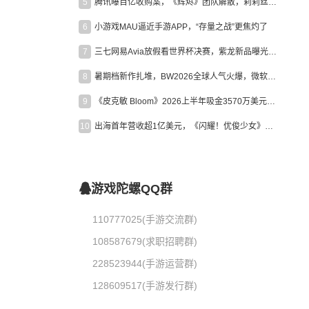
5
腾讯曝百亿收购案，《辉烬》团队解散，莉莉丝新作曝光｜陀螺周报
6
小游戏MAU逼近手游APP，“存量之战”更焦灼了
7
三七网易Avia放假看世界杯决赛，紫龙新品曝光，米哈游新作上线 | 陀螺周报
8
暑期档新作扎堆，BW2026全球人气火爆，微软XBOX大裁员|陀螺周报
9
《皮克敏 Bloom》2026上半年吸金3570万美元，中国台湾成最大市场
10
出海首年营收超1亿美元，《闪耀！优俊少女》美国市场占比达七成
游戏陀螺QQ群
110777025(手游交流群)
108587679(求职招聘群)
228523944(手游运营群)
128609517(手游发行群)