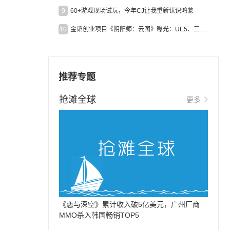
9
60+游戏现场试玩，今年CJ让我重新认识鸿蒙
10
金韬创业项目《阴阳师：云图》曝光：UE5、三端互通、ARPG
推荐专题
抢滩全球
更多
《恋与深空》累计收入破5亿美元，广州厂商
MMO杀入韩国畅销TOP5