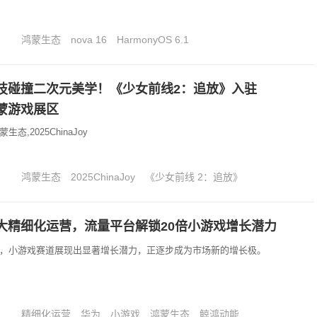
鸿蒙生态
nova 16
HarmonyOS 6.1
技碰撞二次元美学！《少女前线2：追放》入驻
y鸿蒙游戏展区
态,2025ChinaJoy
鸿蒙生态
2025ChinaJoy
《少女前线 2：追放》
大精细化运营，流量平台解锁20倍小游戏增长潜力
局中，小游戏赛道展现出显著增长潜力，正逐步成为市场新的增长极。
精细化运营
华为
小游戏
鸿蒙生态
鲸鸿动能