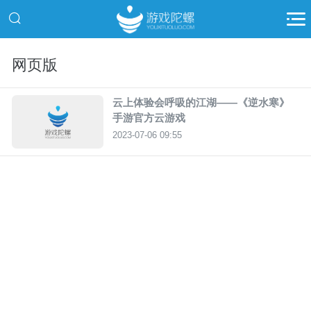
网页版
云上体验会呼吸的江湖——《逆水寒》
手游官方云游戏
2023-07-06 09:55