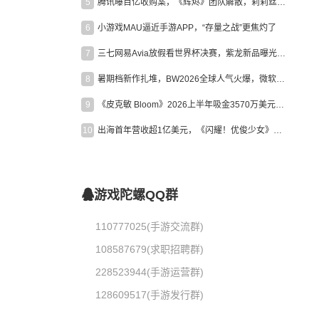
5
腾讯曝百亿收购案，《辉烬》团队解散，莉莉丝新作曝光｜陀螺周报
6
小游戏MAU逼近手游APP，“存量之战”更焦灼了
7
三七网易Avia放假看世界杯决赛，紫龙新品曝光，米哈游新作上线 | 陀螺周报
8
暑期档新作扎堆，BW2026全球人气火爆，微软XBOX大裁员|陀螺周报
9
《皮克敏 Bloom》2026上半年吸金3570万美元，中国台湾成最大市场
10
出海首年营收超1亿美元，《闪耀！优俊少女》美国市场占比达七成
游戏陀螺QQ群
110777025(手游交流群)
108587679(求职招聘群)
228523944(手游运营群)
128609517(手游发行群)