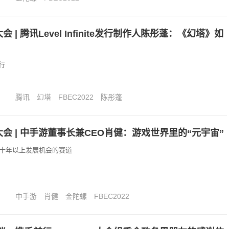
会 | 腾讯Level Infinite发行制作人陈彤蓬：《幻塔》如
行
腾讯
幻塔
FBEC2022
陈彤蓬
大会 | 中手游董事长兼CEO肖健：游戏世界里的“元宇宙”
有十年以上发展机会的赛道
中手游
肖健
金陀螺
FBEC2022