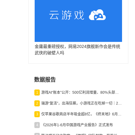
金庸最重磅授权，网易2024旗舰新作会是传统
武侠的破壁人吗
数据报告
1
游戏AI“账本”公开：500亿利润增量、80%头部入局，谁在闷声发财？
2
端游“复活”，出海狂飙，小游戏正在吃掉一切｜2026上半年产业报告
3
仅苹果谷歌商店半年吸金超8亿，《终末地》6月份收入显著回暖
4
《2026年1-6月中国游戏产业报告》正式发布