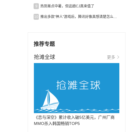
9
热到差点中暑，但这趟CJ真来值了
10
推出多款“神人”游戏后，腾讯好像真想清楚怎么做二次元了
推荐专题
抢滩全球
更多
《恋与深空》累计收入破5亿美元，广州厂商
MMO杀入韩国畅销TOP5