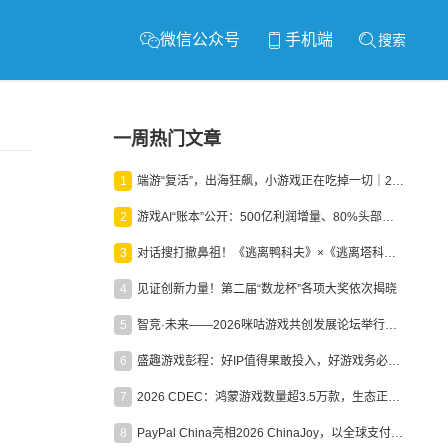
微信公众号
手机端
搜索
一周热门文章
1
端游“复活”，出海狂飙，小游戏正在吃掉一切｜2026上半年产业报告
2
游戏AI“账本”公开：500亿利润增量、80%头部入局，谁在闷声发财？
3
对话搜打撤鼻祖！《逃离鸭科夫》×《逃离塔科夫》官方线下沙龙落幕
4
见证创新力量！第二届“数龙杯”各项大奖依次揭晓
5
智竞·未来——2026咪咕游戏共创发展论坛举行：聚力精品内容、AI创作与电竞生态，共建高品质益智健康游戏社区
6
盛趣游戏彭程：好IP值得果敢投入，好游戏务必长效经营
7
2026 CDEC：鸿蒙游戏数量超3.5万款，生态正循环加速产业高质量发展
8
PayPal China亮相2026 ChinaJoy，以全球支付能力助力中国游戏企业深化全球运营