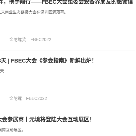
伴，携手前行——FBEC大会组委会致各界朋友的感谢信
EC未来商业生态链接大会在深圳圆满落幕。
金陀螺奖
FBEC2022
天 | FBEC大会《参会指南》新鲜出炉！
3天
金陀螺
FBEC2022
C大会参展商丨元境将登陆大会互动展区！
展商互动展区。