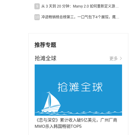
9
从 3 天到 20 分钟：Marvy 2.0 如何重新定义游戏出海营销效率？
10
冲进畅销榜总榜第三，一口气包下4个展馆，鹰角把嘉年华做爆了
推荐专题
抢滩全球
更多
《恋与深空》累计收入破5亿美元，广州厂商
MMO杀入韩国畅销TOP5