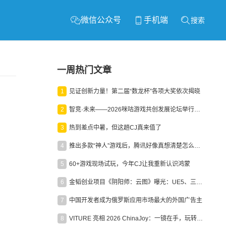
微信公众号
手机端
搜索
一周热门文章
1
见证创新力量！第二届“数龙杯”各项大奖依次揭晓
2
智竞·未来——2026咪咕游戏共创发展论坛举行：聚力精品内容、AI创作与电竞生态，共建高品质益智健康游戏社区
3
热到差点中暑，但这趟CJ真来值了
4
推出多款“神人”游戏后，腾讯好像真想清楚怎么做二次元了
5
60+游戏现场试玩，今年CJ让我重新认识鸿蒙
6
金韬创业项目《阴阳师：云图》曝光：UE5、三端互通、ARPG
7
中国开发者成为俄罗斯应用市场最大的外国广告主
8
VITURE 亮相 2026 ChinaJoy：一镜在手，玩转全场！