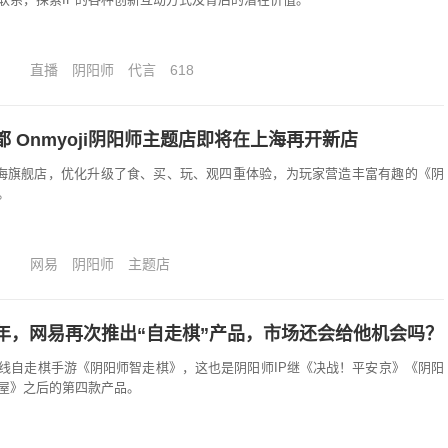
直播
阴阳师
代言
618
 Onmyoji阴阳师主题店即将在上海再开新店
题店上海旗舰店，优化升级了食、买、玩、观四重体验，为玩家营造丰富有趣的《阴
。
网易
阴阳师
主题店
年，网易再次推出“自走棋”产品，市场还会给他机会吗？
线自走棋手游《阴阳师智走棋》，这也是阴阳师IP继《决战！平安京》《阴阳
屋》之后的第四款产品。