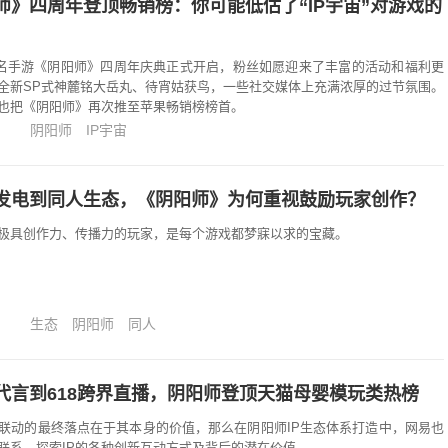
师》四周年登顶畅销榜：你可能低估了“IP宇宙”对游戏的
知名手游《阴阳师》四周年庆典正式开启，粉丝如愿迎来了丰富的活动和福利更
全新SP式神麓铭大岳丸、待宵姑获鸟，一些社交媒体上充满浓厚的过节氛围。
也把《阴阳师》再次推至苹果畅销榜榜首。
阴阳师
IP宇宙
发电到同人生态，《阴阳师》为何重视鼓励玩家创作？
极具创作力、传播力的玩家，是每个游戏都梦寐以求的宝藏。
生态
阴阳师
同人
代言到618跨界直播，阴阳师登顶天猫母婴模玩类热榜
IP联动的最终落点在于其本身的价值，那么在阴阳师IP生态体系打造中，网易也
的联系，探索IP的各种创新互动方式及背后的潜在价值。