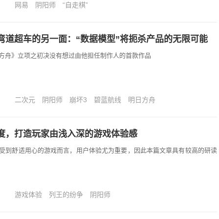
网易
阴阳师
“自走棋”
弯道超车的另一面：“数据模型”将扼杀产品的无限可能
方舟》立项之初决没有想过由他担任制作人的首款作品
二次元
阴阳师
崩坏3
碧蓝航线
明日方舟
度，打造玩家由浅入深的游戏体验感
受到舒适用心的游戏而言，用户体验尤为重要，因此本篇文章具有较高的研读
游戏体验
列王的纷争
阴阳师