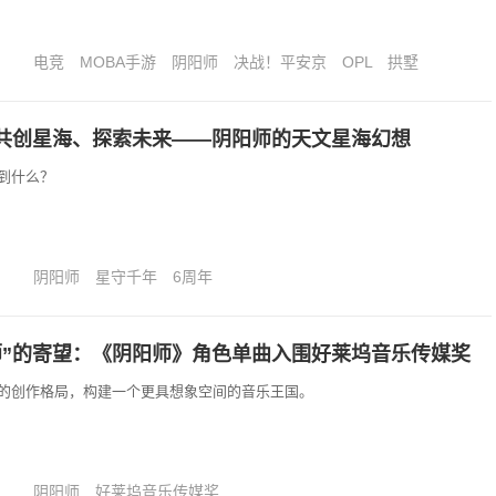
电竞
MOBA手游
阴阳师
决战！平安京
OPL
拱墅
共创星海、探索未来——阴阳师的天文星海幻想
到什么？
阴阳师
星守千年
6周年
师”的寄望：《阴阳师》角色单曲入围好莱坞音乐传媒奖
的创作格局，构建一个更具想象空间的音乐王国。
阴阳师
好莱坞音乐传媒奖