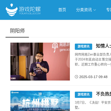
首页
分类资讯
专
抢滩全球
人工智能
武侠游
阴阳师
跨界Talk
知情人
游戏资讯
网传网易Zen事业部负
于2024年底启动主策
职，近期工作重心转向一
2025-03-17 09:48
不负热
游戏资讯
3月7日，《决战！平安
墅。