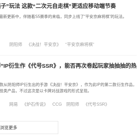
子”玩法 这款“二次元自走棋”更适应移动端节奏
最新更新中，伴随着S5赛季的来临，同步上线了“平安京麻将棋”的玩法。
阴阳师
《决战！平安京》
“平安京麻将棋”
”IP衍生作《代号SSR》，能否再次卷起玩家抽抽抽的热
款从阴阳师IP衍生出的手游《决战！平安京》，作为此IP的第二款衍生作品，
竞技类产品，不过这次是以卡牌对战游戏的形式呈现。
网易
《炉石传说》
CCG
阴阳师
《代号SSR》
浏览更多