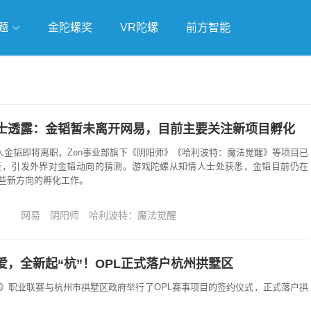
题
金陀螺奖
VR陀螺
前方智能
戏
独立游戏
云游戏
士透露：金韬暂未离开网易，目前主要关注新项目孵化
责人金韬即将离职，Zen事业部旗下《阴阳师》《哈利波特：魔法觉醒》等项目已
交接，引发外界对金韬动向的猜测。游戏陀螺从知情人士处获悉，金韬目前仍在
些新方向的孵化工作。
网易
阴阳师
哈利波特：魔法觉醒
爱，全新起“杭”！OPL正式落户杭州拱墅区
京》职业联赛与杭州市拱墅区政府举行了OPL赛事项目的签约仪式，正式落户拱