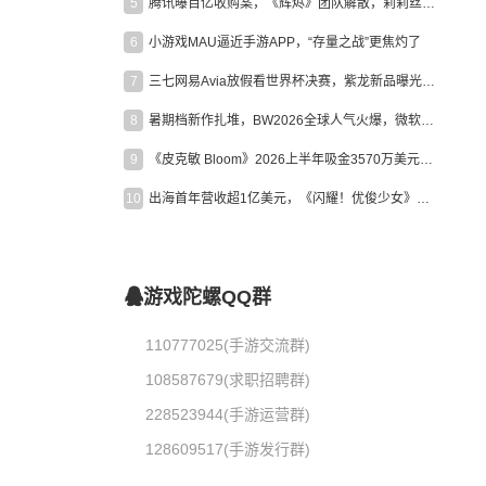
5
腾讯曝百亿收购案，《辉烬》团队解散，莉莉丝新作曝光｜陀螺周报
6
小游戏MAU逼近手游APP，“存量之战”更焦灼了
7
三七网易Avia放假看世界杯决赛，紫龙新品曝光，米哈游新作上线 | 陀螺周报
8
暑期档新作扎堆，BW2026全球人气火爆，微软XBOX大裁员|陀螺周报
9
《皮克敏 Bloom》2026上半年吸金3570万美元，中国台湾成最大市场
10
出海首年营收超1亿美元，《闪耀！优俊少女》美国市场占比达七成
游戏陀螺QQ群
110777025(手游交流群)
108587679(求职招聘群)
228523944(手游运营群)
128609517(手游发行群)