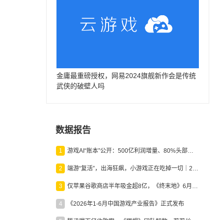
金庸最重磅授权，网易2024旗舰新作会是传统
武侠的破壁人吗
数据报告
1
游戏AI“账本”公开：500亿利润增量、80%头部入局，谁在闷声发财？
2
端游“复活”，出海狂飙，小游戏正在吃掉一切｜2026上半年产业报告
3
仅苹果谷歌商店半年吸金超8亿，《终末地》6月份收入显著回暖
4
《2026年1-6月中国游戏产业报告》正式发布