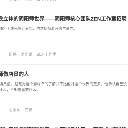
致立体的阴阳师世界——阴阳师核心团队ZEN工作室招聘
师》上线已将近五年，依然保持着旺盛生命力。
招聘
阴阳师
ZEN工作室
师做店员的人
店员前，赵磊对这个游戏IP的了解并不比他对这个世界的更多，他承认自己没
什么，不知道喜欢什么。
阴阳师
店员