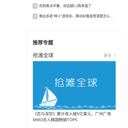
9
热到差点中暑，但这趟CJ真来值了
10
推出多款“神人”游戏后，腾讯好像真想清楚怎么做二次元了
推荐专题
抢滩全球
更多
《恋与深空》累计收入破5亿美元，广州厂商
MMO杀入韩国畅销TOP5