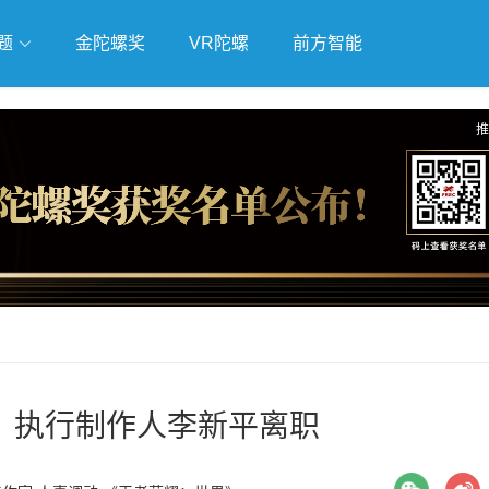
题
金陀螺奖
VR陀螺
前方智能
戏
独立游戏
云游戏
推
》执行制作人李新平离职