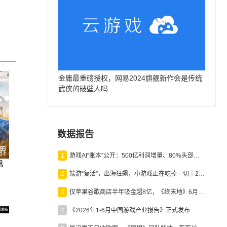
金庸最重磅授权，网易2024旗舰新作会是传统
武侠的破壁人吗
数据报告
1
游戏AI“账本”公开：500亿利润增量、80%头部入局，谁在闷声发财？
讯
2
端游“复活”，出海狂飙，小游戏正在吃掉一切｜2026上半年产业报告
3
仅苹果谷歌商店半年吸金超8亿，《终末地》6月份收入显著回暖
4
《2026年1-6月中国游戏产业报告》正式发布