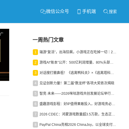
微信公众号
手机端
搜索
广
一周热门文章
1
端游“复活”，出海狂飙，小游戏正在吃掉一切｜2026上半年产业报告
2
游戏AI“账本”公开：500亿利润增量、80%头部入局，谁在闷声发财？
3
对话搜打撤鼻祖！《逃离鸭科夫》×《逃离塔科夫》官方线下沙龙落幕
4
见证创新力量！第二届“数龙杯”各项大奖依次揭晓
5
智竞·未来——2026咪咕游戏共创发展论坛举行：聚力精品内容、AI创作与电竞生态，共建高品质益智健康游戏社区
6
盛趣游戏彭程：好IP值得果敢投入，好游戏务必长效经营
7
2026 CDEC：鸿蒙游戏数量超3.5万款，生态正循环加速产业高质量发展
8
PayPal China亮相2026 ChinaJoy，以全球支付能力助力中国游戏企业深化全球运营