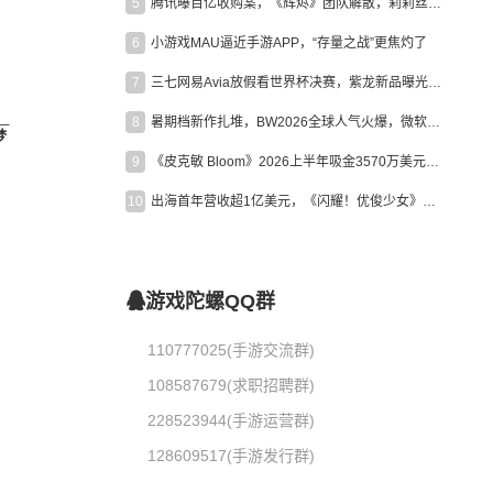
5
腾讯曝百亿收购案，《辉烬》团队解散，莉莉丝新作曝光｜陀螺周报
6
小游戏MAU逼近手游APP，“存量之战”更焦灼了
7
三七网易Avia放假看世界杯决赛，紫龙新品曝光，米哈游新作上线 | 陀螺周报
8
暑期档新作扎堆，BW2026全球人气火爆，微软XBOX大裁员|陀螺周报
梦
9
《皮克敏 Bloom》2026上半年吸金3570万美元，中国台湾成最大市场
10
出海首年营收超1亿美元，《闪耀！优俊少女》美国市场占比达七成
游戏陀螺QQ群
110777025(手游交流群)
108587679(求职招聘群)
228523944(手游运营群)
128609517(手游发行群)