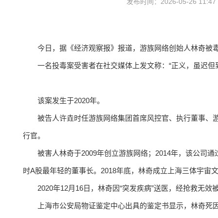
发布时间：2026-05-26 11:4
今日，据《经济观察报》报道，游族网络创始人林奇被毒杀
一名投毒案受害者在社交媒体上发文称：“正义，虽迟但
该案发生于2020年。
被告人许垚时任游族网络集团首席风控官、执行董事、
行官。
被害人林奇于2009年创立游族网络；2014年，该公
时A股最年轻的董事长。2018年底，林奇成立上海三体宇宙
2020年12月16日，林奇因“突发疾病”送医，经抢救无
上海市公安局物证鉴定中心出具的鉴定书显示，林奇死因为