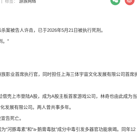
7 | 标签：
游族网络
案被告人许垚，已于2026年5月21日被执行死刑。
到。”
游族影业首席执行官，同时担任上海三体宇宙文化发展有限公司首席
司通过借壳上市登陆A股，成为A股主板首家游戏公司，林奇也由此成为当
文化发展有限公司。两人曾共事多年。
效被宣告死亡。
“河豚毒素”和“a-鹅膏毒肽”成分中毒引发多器官功能衰竭。同年12