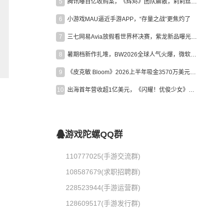
5
腾讯曝百亿收购案，《辉烬》团队解散，莉莉丝新作曝光｜陀螺周报
6
小游戏MAU逼近手游APP，“存量之战”更焦灼了
7
三七网易Avia放假看世界杯决赛，紫龙新品曝光，米哈游新作上线 | 陀螺周报
8
暑期档新作扎堆，BW2026全球人气火爆，微软XBOX大裁员|陀螺周报
9
《皮克敏 Bloom》2026上半年吸金3570万美元，中国台湾成最大市场
10
出海首年营收超1亿美元，《闪耀！优俊少女》美国市场占比达七成
游戏陀螺QQ群
110777025(手游交流群)
108587679(求职招聘群)
228523944(手游运营群)
128609517(手游发行群)