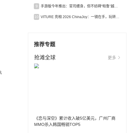
9
手游版今年推出：官司缠身，但不妨碍“帕鲁”越来越火
10
VITURE 亮相 2026 ChinaJoy：一镜在手，玩转全场！
推荐专题
抢滩全球
更多
执
《恋与深空》累计收入破5亿美元，广州厂商
MMO杀入韩国畅销TOP5