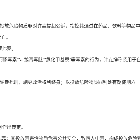
罪、投放危险物质罪对许垚提起公诉，指控其通过在药品、饮料等物品
死亡。
理此案。
毒素”“a-鹅膏毒肽”“氯化甲基汞”等毒素的行为，许垚辩称系用于
判处许垚死刑，剥夺政治权利终身；以投放危险物质罪判处有期徒刑六
月作出裁定。
人罪；其投放毒害性物质危害公共安全，致四人中毒，构成投放危险