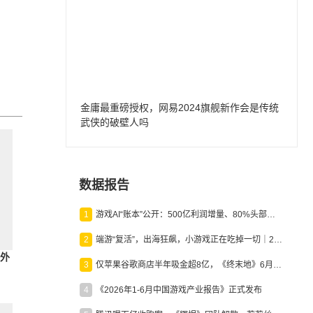
金庸最重磅授权，网易2024旗舰新作会是传统
武侠的破壁人吗
数据报告
1
游戏AI“账本”公开：500亿利润增量、80%头部入局，谁在闷声发财？
2
端游“复活”，出海狂飙，小游戏正在吃掉一切｜2026上半年产业报告
海外
3
仅苹果谷歌商店半年吸金超8亿，《终末地》6月份收入显著回暖
4
《2026年1-6月中国游戏产业报告》正式发布