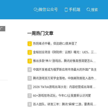
微信公众号
手机端
搜索
广
一周热门文章
1
热到差点中暑，但这趟CJ真来值了
2
金韬创业项目《阴阳师：云图》曝光：UE5、三端互通、ARPG
3
推出多款“神人”游戏后，腾讯好像真想清楚怎么做二次元了
4
中国开发者成为俄罗斯应用市场最大的外国广告主
5
腾讯游戏百万奖学金落地，中国美院首批入选作品获业内关注
6
2026 TikTok游戏出海沙龙：内容经营成出海增长新引擎
7
60+游戏现场试玩，今年CJ让我重新认识鸿蒙
8
百人团队、研发三年：腾讯“麻辣”二游，要勇闯男性恋爱市场