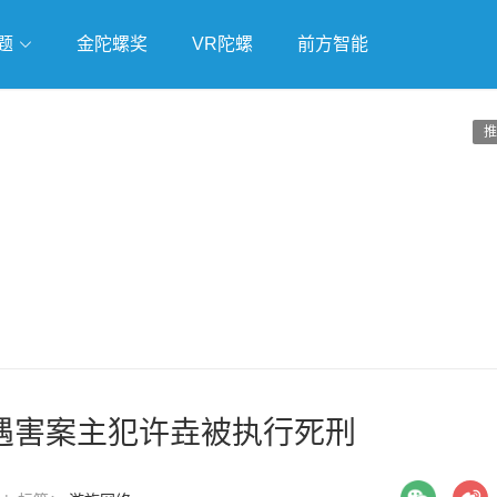
题
金陀螺奖
VR陀螺
前方智能
戏
独立游戏
云游戏
推
遇害案主犯许垚被执行死刑