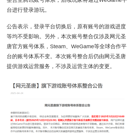
整合至腾讯账号体系，后续玩家将通过WeGame平
台进行登录游玩。
公告表示，登录平台切换后，原有账号的游戏进度
等均不受影响。另外，本次账号整合仅涉及网元圣
唐官方账号体系，Steam、WeGame等全球合作平
台的账号体系不变。本次账号整合后仍由网元圣唐
提供游戏运营服务，不涉及运营主体的变更。