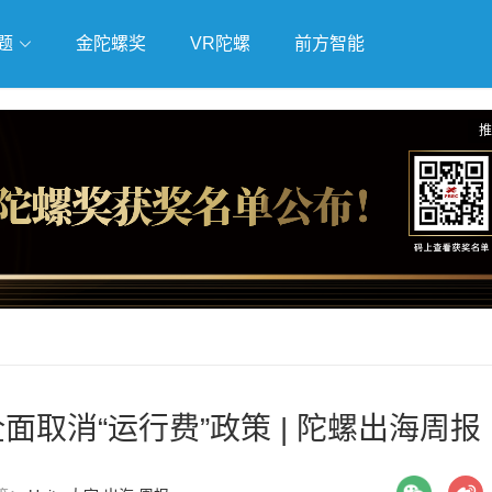
题
金陀螺奖
VR陀螺
前方智能
戏
独立游戏
云游戏
推
y全面取消“运行费”政策 | 陀螺出海周报