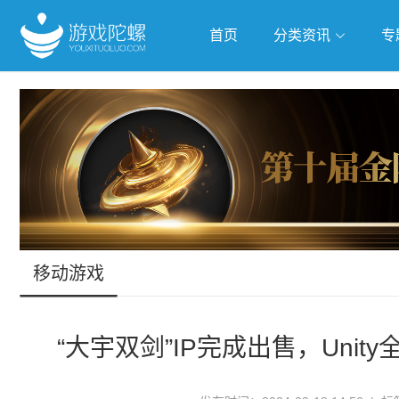
首页
分类资讯
专
抢滩全球
人工智能
武侠游
跨界Talk
移动游戏
“大宇双剑”IP完成出售，Unit