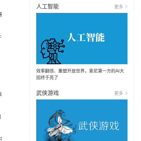
人工智能
更多
所
于
效率翻倍、重塑开放世界，索尼第一方的AI大
招终于亮了
武侠游戏
更多
集
因
识