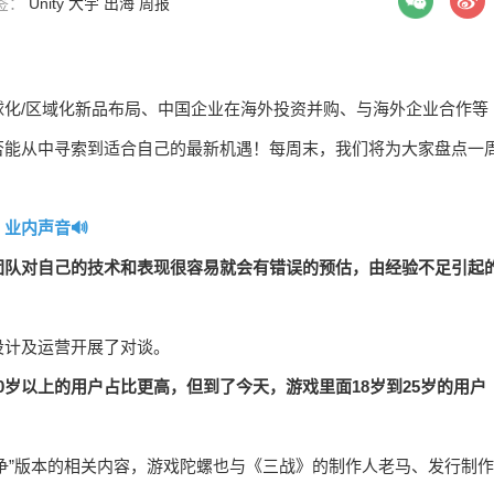
标签：
Unity
大宇
出海
周报
化/区域化新品布局、中国企业在海外投资并购、与海外企业合作等
否能从中寻索到适合自己的最新机遇！每周末，我们将为大家盘点一
业内声音🔊
团队对自己的技术和表现很容易就会有错误的预估，由经验不足引起
设计及运营开展了对谈。
30岁以上的用户占比更高，但到了今天，游戏里面18岁到25岁的用户
战争”版本的相关内容，游戏陀螺也与《三战》的制作人老马、发行制作