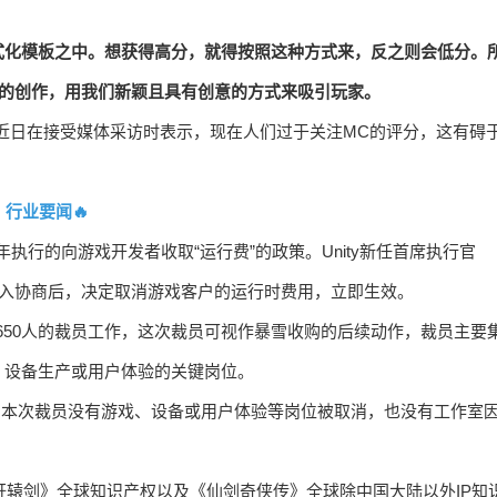
式化模板之中。想获得高分，就得按照这种方式来，反之则会低分。
戏的创作，用我们新颖且具有创意的方式来吸引玩家。
CEO须田刚一近日在接受媒体采访时表示，现在人们过于关注MC的评分，这有碍
行业要闻🔥
今年执行的向游戏开发者收取“运行费”的政策。Unity新任首席执行官
作伙伴深入协商后，决定取消游戏客户的运行时费用，立即生效。
多达650人的裁员工作，这次裁员可视作暴雪收购的后续动作，裁员主要
、设备生产或用户体验的关键岗位。
中也强调，本次裁员没有游戏、设备或用户体验等岗位被取消，也没有工作室
轩辕剑》全球知识产权以及《仙剑奇侠传》全球除中国大陆以外IP知