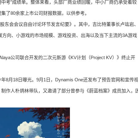
“期中考”成绩单。整体来看，头部厂商业绩回暖，中小厂商仍承受着较
集了80余家上市公司财报数据，以供参考。
临时股东会会议自由讨论环节发言纪要》。其中，吉比特董事长卢竑岩
展方向、小游戏的市场规模、游戏投资、出海以及当下主流的3A游戏
o Alaya公司联合开发的二次元新游《KV计划（Project KV）》终止开
今年8月18日曝光。9月1日，Dynamis One还发布了预告官网和宣传
》制作人朴炳林带队，又邀请了部分曾参与《蔚蓝档案》成员加入，