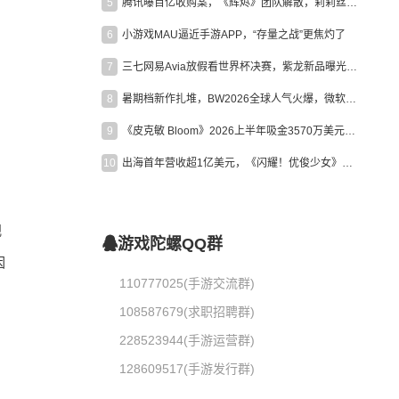
5
腾讯曝百亿收购案，《辉烬》团队解散，莉莉丝新作曝光｜陀螺周报
6
小游戏MAU逼近手游APP，“存量之战”更焦灼了
7
三七网易Avia放假看世界杯决赛，紫龙新品曝光，米哈游新作上线 | 陀螺周报
、
8
暑期档新作扎堆，BW2026全球人气火爆，微软XBOX大裁员|陀螺周报
9
《皮克敏 Bloom》2026上半年吸金3570万美元，中国台湾成最大市场
10
出海首年营收超1亿美元，《闪耀！优俊少女》美国市场占比达七成
视
游戏陀螺QQ群
因
110777025(手游交流群)
108587679(求职招聘群)
228523944(手游运营群)
128609517(手游发行群)