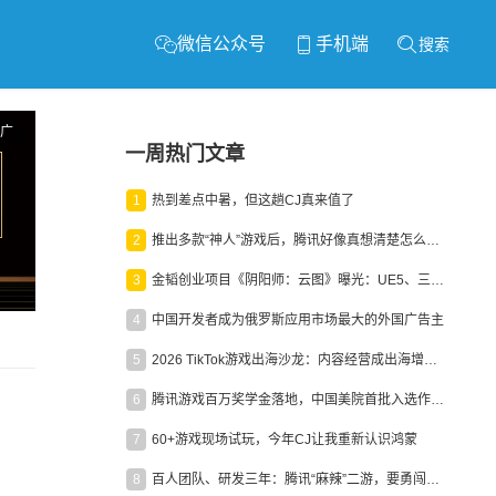
微信公众号
手机端
搜索
广
一周热门文章
1
热到差点中暑，但这趟CJ真来值了
2
推出多款“神人”游戏后，腾讯好像真想清楚怎么做二次元了
3
金韬创业项目《阴阳师：云图》曝光：UE5、三端互通、ARPG
4
中国开发者成为俄罗斯应用市场最大的外国广告主
5
2026 TikTok游戏出海沙龙：内容经营成出海增长新引擎
6
腾讯游戏百万奖学金落地，中国美院首批入选作品获业内关注
7
60+游戏现场试玩，今年CJ让我重新认识鸿蒙
8
百人团队、研发三年：腾讯“麻辣”二游，要勇闯男性恋爱市场