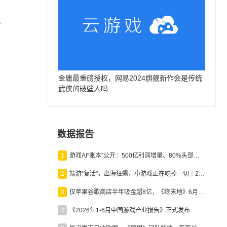
员
金庸最重磅授权，网易2024旗舰新作会是传统
武侠的破壁人吗
数据报告
1
游戏AI“账本”公开：500亿利润增量、80%头部入局，谁在闷声发财？
2
端游“复活”，出海狂飙，小游戏正在吃掉一切｜2026上半年产业报告
3
仅苹果谷歌商店半年吸金超8亿，《终末地》6月份收入显著回暖
4
《2026年1-6月中国游戏产业报告》正式发布