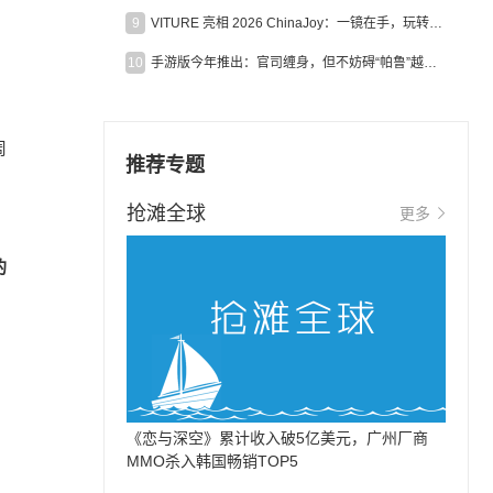
9
VITURE 亮相 2026 ChinaJoy：一镜在手，玩转全场！
10
手游版今年推出：官司缠身，但不妨碍“帕鲁”越来越火
周
推荐专题
抢滩全球
更多
的
《恋与深空》累计收入破5亿美元，广州厂商
MMO杀入韩国畅销TOP5