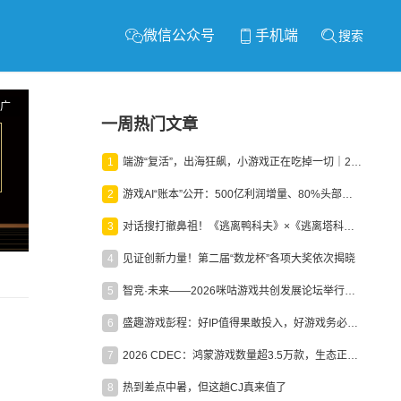
微信公众号
手机端
搜索
广
一周热门文章
1
端游“复活”，出海狂飙，小游戏正在吃掉一切｜2026上半年产业报告
2
游戏AI“账本”公开：500亿利润增量、80%头部入局，谁在闷声发财？
3
对话搜打撤鼻祖！《逃离鸭科夫》×《逃离塔科夫》官方线下沙龙落幕
4
见证创新力量！第二届“数龙杯”各项大奖依次揭晓
5
智竞·未来——2026咪咕游戏共创发展论坛举行：聚力精品内容、AI创作与电竞生态，共建高品质益智健康游戏社区
6
盛趣游戏彭程：好IP值得果敢投入，好游戏务必长效经营
7
2026 CDEC：鸿蒙游戏数量超3.5万款，生态正循环加速产业高质量发展
8
热到差点中暑，但这趟CJ真来值了