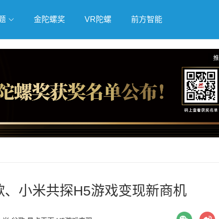
题
金陀螺奖
VR陀螺
前方智能
戏
独立游戏
云游戏
推
合谷歌、小米共探H5游戏变现新商机