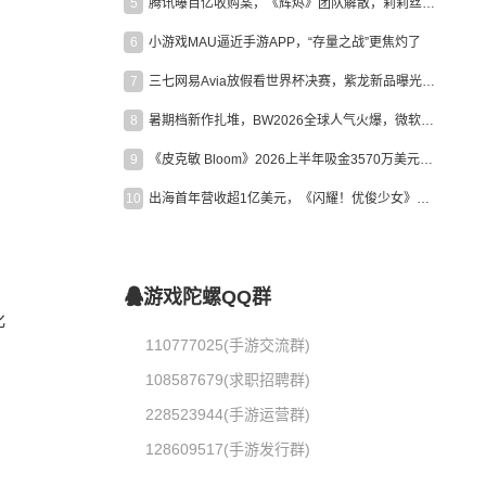
5
腾讯曝百亿收购案，《辉烬》团队解散，莉莉丝新作曝光｜陀螺周报
6
小游戏MAU逼近手游APP，“存量之战”更焦灼了
7
三七网易Avia放假看世界杯决赛，紫龙新品曝光，米哈游新作上线 | 陀螺周报
8
暑期档新作扎堆，BW2026全球人气火爆，微软XBOX大裁员|陀螺周报
9
《皮克敏 Bloom》2026上半年吸金3570万美元，中国台湾成最大市场
10
出海首年营收超1亿美元，《闪耀！优俊少女》美国市场占比达七成
游戏陀螺QQ群
化
110777025(手游交流群)
108587679(求职招聘群)
228523944(手游运营群)
128609517(手游发行群)