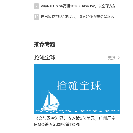
9
PayPal China亮相2026 ChinaJoy，以全球支付能力助力中国游戏企业深化全球运营
10
推出多款“神人”游戏后，腾讯好像真想清楚怎么做二次元了
推荐专题
受
抢滩全球
更多
《恋与深空》累计收入破5亿美元，广州厂商
MMO杀入韩国畅销TOP5