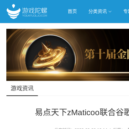
首页
分类资讯
专
抢滩全球
人工智能
武侠游
跨界Talk
游戏资讯
易点天下zMaticoo联