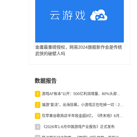
金庸最重磅授权，网易2024旗舰新作会是传统
；
武侠的破壁人吗
数据报告
1
游戏AI“账本”公开：500亿利润增量、80%头部入局，谁在闷声发财？
2
端游“复活”，出海狂飙，小游戏正在吃掉一切｜2026上半年产业报告
3
仅苹果谷歌商店半年吸金超8亿，《终末地》6月份收入显著回暖
4
《2026年1-6月中国游戏产业报告》正式发布