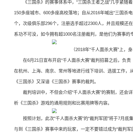
《三国杀》的赛事体系中，“三国杀王者之战”几乎紧随
150多座城市、600多座高校落地；自从2016年喊出“三国杀
个，次级俱乐部296个，注册选手超过2300人，并且规模
系功不可没，如今拥有超1000名注册裁判，是他们为赛事
（2018年“千人面杀大赛”上
在6月21日宣布开启“千人面杀大赛”裁判招募之后，
在杭州、上海、南京、常州等地进行线下培训、选拔工作，
《三国杀》又深谙《三国杀》赛事的裁判。
裁判培训中，不但会介绍“千人面杀大赛”的赛制，还会
析《三国杀》游戏的通用规则和比赛用牌等内容。
按照计划，此次“千人面杀大赛”的“裁判军团”将于7月
与到《三国杀》赛事中来的玩家，一定不要错过成为“裁判军团”