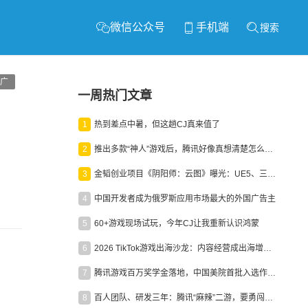
微信公众号
手机端
搜索
广
一周热门文章
1
热到差点中暑，但这趟CJ真来值了
2
推出多款“神人”游戏后，腾讯好像真想清楚怎么做二次元了
3
金韬创业项目《阴阳师：云图》曝光：UE5、三端互通、ARPG
4
中国开发者成为俄罗斯应用市场最大的外国广告主
5
60+游戏现场试玩，今年CJ让我重新认识鸿蒙
6
2026 TikTok游戏出海沙龙：内容经营成出海增长新引擎
7
腾讯游戏百万奖学金落地，中国美院首批入选作品获业内关注
8
百人团队、研发三年：腾讯“麻辣”二游，要勇闯男性恋爱市场