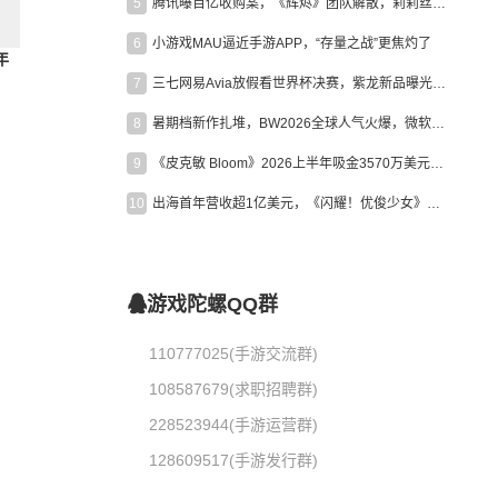
5
腾讯曝百亿收购案，《辉烬》团队解散，莉莉丝新作曝光｜陀螺周报
6
小游戏MAU逼近手游APP，“存量之战”更焦灼了
年
7
三七网易Avia放假看世界杯决赛，紫龙新品曝光，米哈游新作上线 | 陀螺周报
8
暑期档新作扎堆，BW2026全球人气火爆，微软XBOX大裁员|陀螺周报
9
《皮克敏 Bloom》2026上半年吸金3570万美元，中国台湾成最大市场
10
出海首年营收超1亿美元，《闪耀！优俊少女》美国市场占比达七成
游戏陀螺QQ群
110777025(手游交流群)
108587679(求职招聘群)
228523944(手游运营群)
128609517(手游发行群)