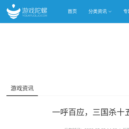
首页
分类资讯
专
抢滩全球
人工智能
武侠游
跨界Talk
游戏资讯
一呼百应，三国杀十