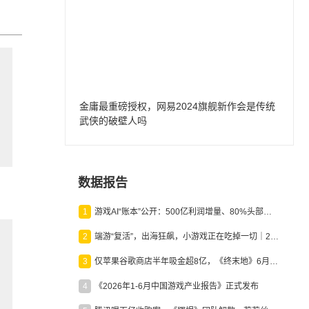
金庸最重磅授权，网易2024旗舰新作会是传统
武侠的破壁人吗
》
数据报告
1
游戏AI“账本”公开：500亿利润增量、80%头部入局，谁在闷声发财？
2
端游“复活”，出海狂飙，小游戏正在吃掉一切｜2026上半年产业报告
3
仅苹果谷歌商店半年吸金超8亿，《终末地》6月份收入显著回暖
4
《2026年1-6月中国游戏产业报告》正式发布