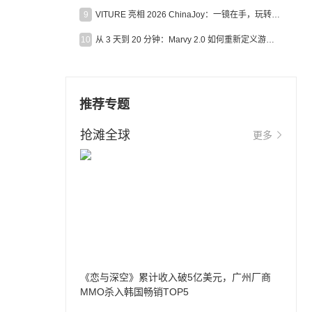
9
VITURE 亮相 2026 ChinaJoy：一镜在手，玩转全场！
10
从 3 天到 20 分钟：Marvy 2.0 如何重新定义游戏出海营销效率？
推荐专题
抢滩全球
更多
，
《恋与深空》累计收入破5亿美元，广州厂商
MMO杀入韩国畅销TOP5