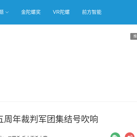
题
金陀螺奖
VR陀螺
前方智能
戏
独立游戏
云游戏
推
五周年裁判军团集结号吹响