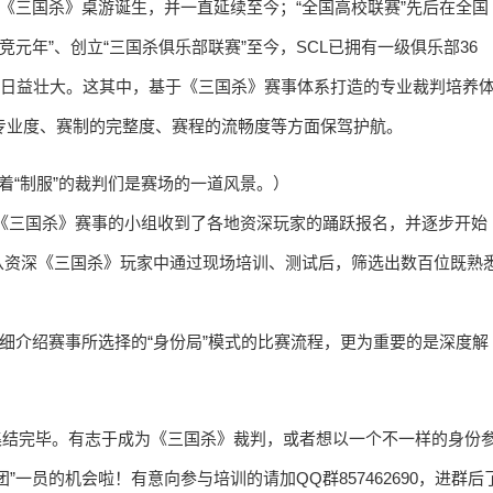
着《三国杀》桌游诞生，并一直延续至今；“全国高校联赛”先后在全国
电竞元年”、创立“三国杀俱乐部联赛”至今，SCL已拥有一级俱乐部36
还在日益壮大。这其中，基于《三国杀》赛事体系打造的专业裁判培养
的专业度、赛制的完整度、赛程的流畅度等方面保驾护航。
，身着“制服”的裁判们是赛场的一道风景。）
负责《三国杀》赛事的小组收到了各地资深玩家的踊跃报名，并逐步开始
从资深《三国杀》玩家中通过现场培训、测试后，筛选出数百位既熟
详细介绍赛事所选择的“身份局”模式的比赛流程，更为重要的是深度解
底集结完毕。有志于成为《三国杀》裁判，或者想以一个不一样的身份
一员的机会啦！有意向参与培训的请加QQ群857462690，进群后