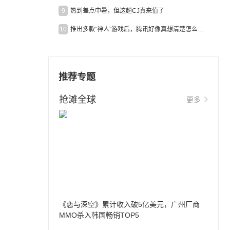
9
热到差点中暑，但这趟CJ真来值了
10
推出多款“神人”游戏后，腾讯好像真想清楚怎么做二次元了
推荐专题
抢滩全球
更多
《恋与深空》累计收入破5亿美元，广州厂商
MMO杀入韩国畅销TOP5