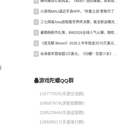
5
腾讯曝百亿收购案，《辉烬》团队解散，莉莉丝新作曝光｜陀螺周报
6
小游戏MAU逼近手游APP，“存量之战”更焦灼了
7
三七网易Avia放假看世界杯决赛，紫龙新品曝光，米哈游新作上线 | 陀螺周报
8
暑期档新作扎堆，BW2026全球人气火爆，微软XBOX大裁员|陀螺周报
9
《皮克敏 Bloom》2026上半年吸金3570万美元，中国台湾成最大市场
10
出海首年营收超1亿美元，《闪耀！优俊少女》美国市场占比达七成
发
行
游戏陀螺QQ群
110777025(手游交流群)
108587679(求职招聘群)
228523944(手游运营群)
128609517(手游发行群)
队