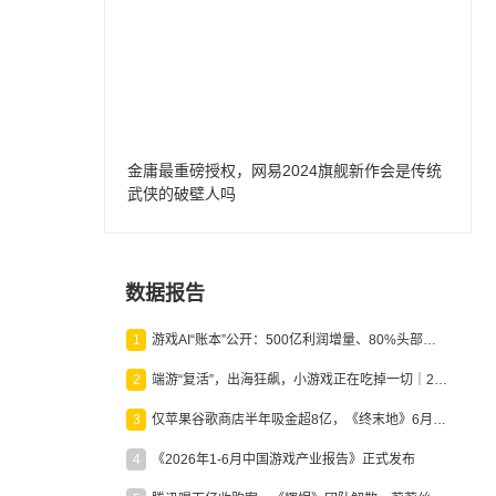
金庸最重磅授权，网易2024旗舰新作会是传统
武侠的破壁人吗
数据报告
1
游戏AI“账本”公开：500亿利润增量、80%头部入局，谁在闷声发财？
2
端游“复活”，出海狂飙，小游戏正在吃掉一切｜2026上半年产业报告
3
仅苹果谷歌商店半年吸金超8亿，《终末地》6月份收入显著回暖
4
《2026年1-6月中国游戏产业报告》正式发布