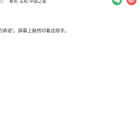
 标签：
索尼
主机
中国之星
on的承诺”。屏幕上赫然印着这排字。