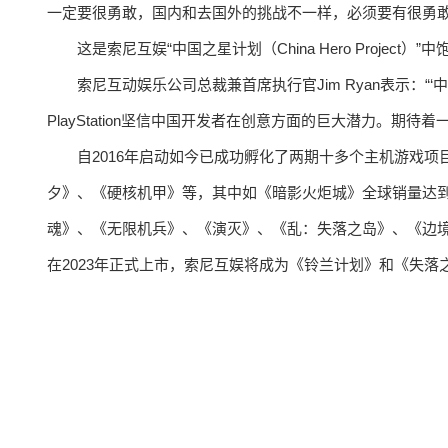
一定要很勇敢，国内和去国外的挑战不一样，必须要有很勇敢
这是索尼互娱“中国之星计划（China Hero Project）
索尼互动娱乐公司总裁兼首席执行官Jim Ryan表示：
PlayStation坚信中国开发者在创意方面的巨大潜力。期
自2016年启动如今已成功孵化了两期十多个主机游戏
夕》、《硬核机甲》等，其中如《暗影火炬城》全球销量达到数十
魂》、《无限机兵》、《演灭》、《乱：失落之岛》、《边
在2023年正式上市，索尼互娱将成为《铃兰计划》和《失