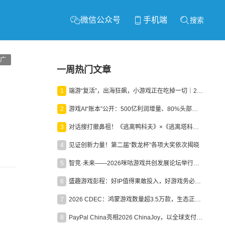
微信公众号
手机端
搜索
广
一周热门文章
1
端游“复活”，出海狂飙，小游戏正在吃掉一切｜2026上半年产业报告
2
游戏AI“账本”公开：500亿利润增量、80%头部入局，谁在闷声发财？
3
对话搜打撤鼻祖！《逃离鸭科夫》×《逃离塔科夫》官方线下沙龙落幕
4
见证创新力量！第二届“数龙杯”各项大奖依次揭晓
5
智竞·未来——2026咪咕游戏共创发展论坛举行：聚力精品内容、AI创作与电竞生态，共建高品质益智健康游戏社区
6
盛趣游戏彭程：好IP值得果敢投入，好游戏务必长效经营
7
2026 CDEC：鸿蒙游戏数量超3.5万款，生态正循环加速产业高质量发展
8
PayPal China亮相2026 ChinaJoy，以全球支付能力助力中国游戏企业深化全球运营