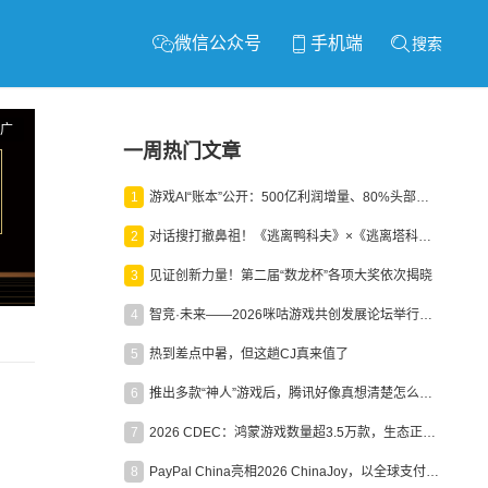
微信公众号
手机端
搜索
广
一周热门文章
1
游戏AI“账本”公开：500亿利润增量、80%头部入局，谁在闷声发财？
2
对话搜打撤鼻祖！《逃离鸭科夫》×《逃离塔科夫》官方线下沙龙落幕
3
见证创新力量！第二届“数龙杯”各项大奖依次揭晓
4
智竞·未来——2026咪咕游戏共创发展论坛举行：聚力精品内容、AI创作与电竞生态，共建高品质益智健康游戏社区
5
热到差点中暑，但这趟CJ真来值了
6
推出多款“神人”游戏后，腾讯好像真想清楚怎么做二次元了
7
2026 CDEC：鸿蒙游戏数量超3.5万款，生态正循环加速产业高质量发展
8
PayPal China亮相2026 ChinaJoy，以全球支付能力助力中国游戏企业深化全球运营