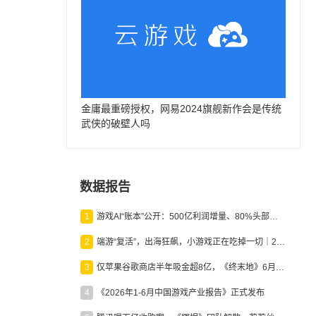
；
金庸最重磅授权，网易2024旗舰新作会是传统
武侠的破壁人吗
数据报告
1
游戏AI“账本”公开：500亿利润增量、80%头部入局，谁在闷声发财？
2
端游“复活”，出海狂飙，小游戏正在吃掉一切｜2026上半年产业报告
3
仅苹果谷歌商店半年吸金超8亿，《终末地》6月份收入显著回暖
4
《2026年1-6月中国游戏产业报告》正式发布