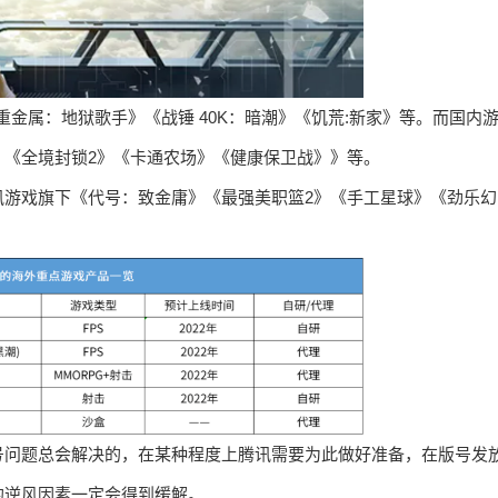
品还有《重金属：地狱歌手》《战锤 40K：暗潮》《饥荒:新家》等。而国内
》《全境封锁2》《卡通农场》《健康保卫战》》等。
讯游戏旗下《代号：致金庸》《最强美职篮2》《手工星球》《劲乐幻
号问题总会解决的，在某种程度上腾讯需要为此做好准备，在版号发
的逆风因素一定会得到缓解。