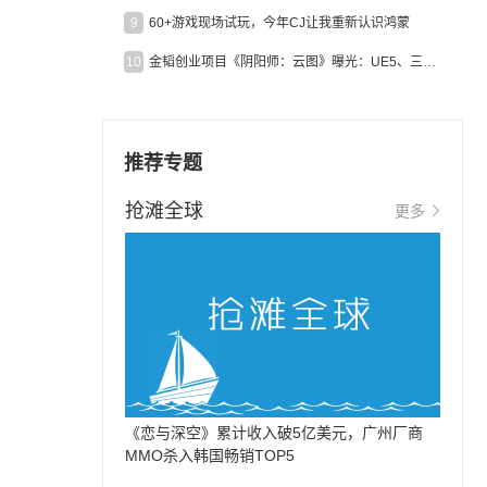
9
60+游戏现场试玩，今年CJ让我重新认识鸿蒙
10
金韬创业项目《阴阳师：云图》曝光：UE5、三端互通、ARPG
推荐专题
抢滩全球
更多
为
《恋与深空》累计收入破5亿美元，广州厂商
MMO杀入韩国畅销TOP5