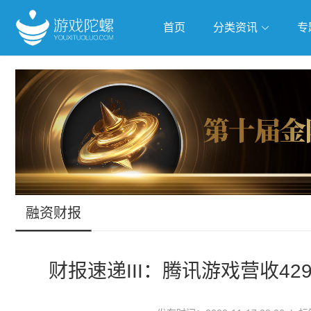
首页
分类资讯
专
抢滩全球
人工智能
武侠游
跨界Talk
融资财报
财报速递III：腾讯游戏营收4