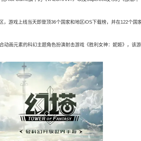
，游戏上线当天即登顶36个国家和地区iOS下载榜，并在122个国
集合动画元素的科幻主题角色扮演射击游戏《胜利女神：妮姬》，该游