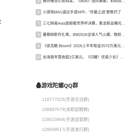
5
腾讯曝百亿收购案，《辉烬》团队解散，莉莉丝新作曝光｜陀螺周报
6
小游戏MAU逼近手游APP，“存量之战”更焦灼了
家
7
三七网易Avia放假看世界杯决赛，紫龙新品曝光，米哈游新作上线 | 陀螺周报
8
暑期档新作扎堆，BW2026全球人气火爆，微软XBOX大裁员|陀螺周报
9
《皮克敏 Bloom》2026上半年吸金3570万美元，中国台湾成最大市场
10
出海首年营收超1亿美元，《闪耀！优俊少女》美国市场占比达七成
游戏陀螺QQ群
110777025(手游交流群)
108587679(求职招聘群)
228523944(手游运营群)
128609517(手游发行群)