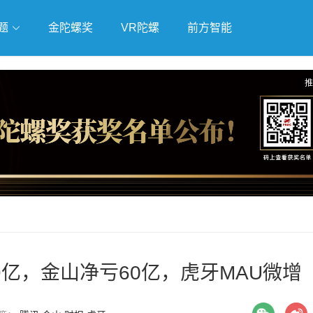
题
金陀螺奖
VR陀螺
前方智能
戏
独立游戏
云游戏
推
29亿，金山净亏60亿，虎牙MAU微增