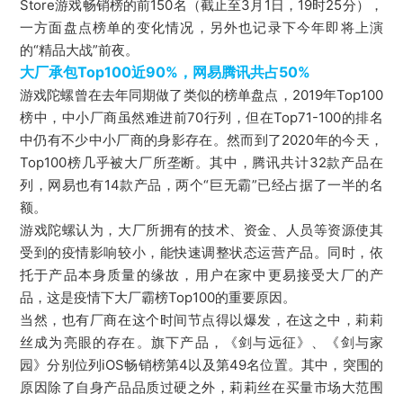
Store游戏畅销榜的前150名（截止至3月1日，19时25分），
一方面盘点榜单的变化情况，另外也记录下今年即将上演
的“精品大战”前夜。
大厂承包Top100近90%，网易腾讯共占50%
游戏陀螺曾在去年同期做了类似的榜单盘点，2019年Top100
榜中，中小厂商虽然难进前70行列，但在Top71-100的排名
中仍有不少中小厂商的身影存在。
然而到了2020年的今天，
Top100榜几乎被大厂所垄断。
其中，腾讯共计32款产品在
列，网易也有14款产品，两个“巨无霸”已经占据了一半的名
额。
游戏陀螺认为，大厂所拥有的技术、资金、人员等资源使其
受到的疫情影响较小，能快速调整状态运营产品。
同时，依
托于产品本身质量的缘故，用户在家中更易接受大厂的产
品，这是疫情下大厂霸榜Top100的重要原因。
当然，也有厂商在这个时间节点得以爆发，在这之中，莉莉
丝成为亮眼的存在。
旗下产品，《剑与远征》、《剑与家
园》分别位列iOS畅销榜第4以及第49名位置。
其中，突围的
原因除了自身产品品质过硬之外，莉莉丝在买量市场大范围