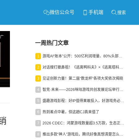
微信公众号
手机端
搜索
广
一周热门文章
1
游戏AI“账本”公开：500亿利润增量、80%头部入局，谁在闷声发财？
2
对话搜打撤鼻祖！《逃离鸭科夫》×《逃离塔科夫》官方线下沙龙落幕
3
见证创新力量！第二届“数龙杯”各项大奖依次揭晓
4
智竞·未来——2026咪咕游戏共创发展论坛举行：聚力精品内容、AI创作与电竞生态，共建高品质益智健康游戏社区
5
盛趣游戏彭程：好IP值得果敢投入，好游戏务必长效经营
6
热到差点中暑，但这趟CJ真来值了
营销
7
2026 CDEC：鸿蒙游戏数量超3.5万款，生态正循环加速产业高质量发展
8
推出多款“神人”游戏后，腾讯好像真想清楚怎么做二次元了