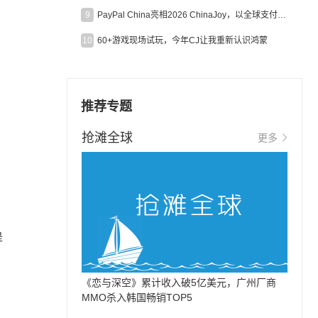
9
PayPal China亮相2026 ChinaJoy，以全球支付能力助力中国游戏企业深化全球运营
10
60+游戏现场试玩，今年CJ让我重新认识鸿蒙
推荐专题
抢滩全球
更多
产
是
《恋与深空》累计收入破5亿美元，广州厂商
MMO杀入韩国畅销TOP5