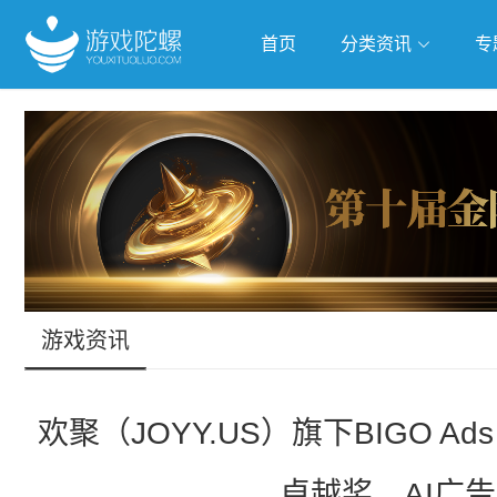
首页
分类资讯
专
抢滩全球
人工智能
武侠游
跨界Talk
游戏资讯
欢聚（JOYY.US）旗下BIGO Ads
卓越奖，AI广