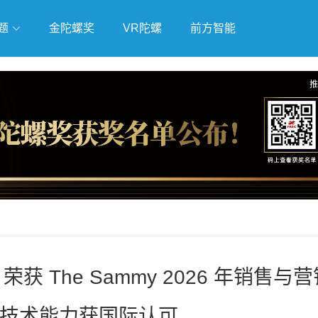
题
金陀螺奖
VR陀螺
前方智能
戏
独立游戏
云游戏
推
 荣获 The Sammy 2026 年销售与
告技术能力获国际认可