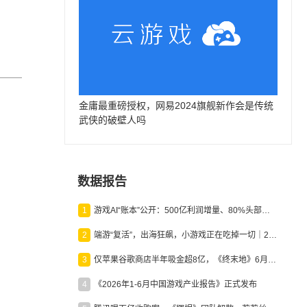
金庸最重磅授权，网易2024旗舰新作会是传统
武侠的破壁人吗
数据报告
1
游戏AI“账本”公开：500亿利润增量、80%头部入局，谁在闷声发财？
2
端游“复活”，出海狂飙，小游戏正在吃掉一切｜2026上半年产业报告
3
仅苹果谷歌商店半年吸金超8亿，《终末地》6月份收入显著回暖
4
《2026年1-6月中国游戏产业报告》正式发布