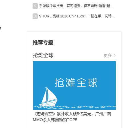
9
手游版今年推出：官司缠身，但不妨碍“帕鲁”越来越火
10
VITURE 亮相 2026 ChinaJoy：一镜在手，玩转全场！
会
推荐专题
抢滩全球
更多
《恋与深空》累计收入破5亿美元，广州厂商
MMO杀入韩国畅销TOP5