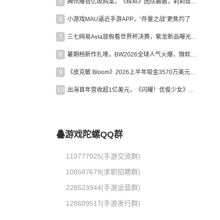
5
腾讯曝百亿收购案，《辉烬》团队解散，莉莉丝新作曝光｜陀螺周报
6
小游戏MAU逼近手游APP，“存量之战”更焦灼了
7
三七网易Avia放假看世界杯决赛，紫龙新品曝光，米哈游新作上线 | 陀螺周报
8
暑期档新作扎堆，BW2026全球人气火爆，微软XBOX大裁员|陀螺周报
9
《皮克敏 Bloom》2026上半年吸金3570万美元，中国台湾成最大市场
10
出海首年营收超1亿美元，《闪耀！优俊少女》美国市场占比达七成
游戏陀螺QQ群
110777025(手游交流群)
108587679(求职招聘群)
228523944(手游运营群)
128609517(手游发行群)