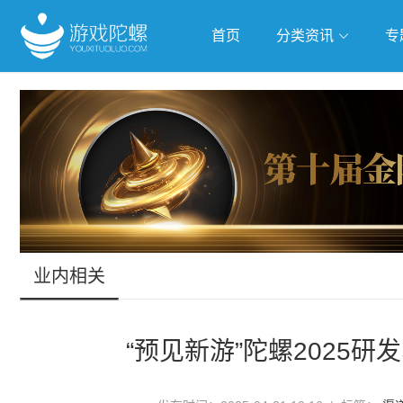
首页
分类资讯
专
抢滩全球
人工智能
武侠游
跨界Talk
业内相关
“预见新游”陀螺2025