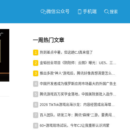
微信公众号
手机端
搜索
广
一周热门文章
1
热到差点中暑，但这趟CJ真来值了
2
金韬创业项目《阴阳师：云图》曝光：UE5、三端互通、ARPG
3
推出多款“神人”游戏后，腾讯好像真想清楚怎么做二次元了
4
中国开发者成为俄罗斯应用市场最大的外国广告主
5
腾讯游戏百万奖学金落地，中国美院首批入选作品获业内关注
6
2026 TikTok游戏出海沙龙：内容经营成出海增长新引擎
7
百人团队、研发三年：腾讯“麻辣”二游，要勇闯男性恋爱市场
8
60+游戏现场试玩，今年CJ让我重新认识鸿蒙