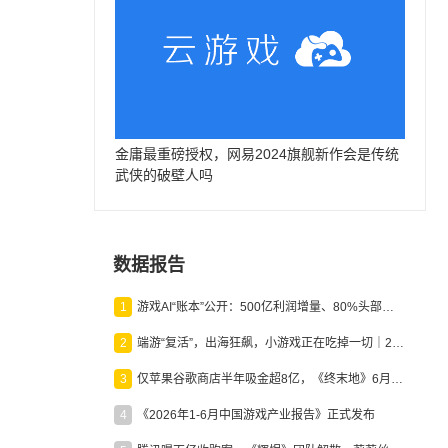
金庸最重磅授权，网易2024旗舰新作会是传统
武侠的破壁人吗
数据报告
1
游戏AI“账本”公开：500亿利润增量、80%头部入局，谁在闷声发财？
2
端游“复活”，出海狂飙，小游戏正在吃掉一切｜2026上半年产业报告
3
仅苹果谷歌商店半年吸金超8亿，《终末地》6月份收入显著回暖
4
《2026年1-6月中国游戏产业报告》正式发布