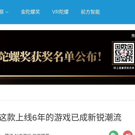
题
金陀螺奖
VR陀螺
前方智能
戏
独立游戏
云游戏
推
，这款上线6年的游戏已成新锐潮流