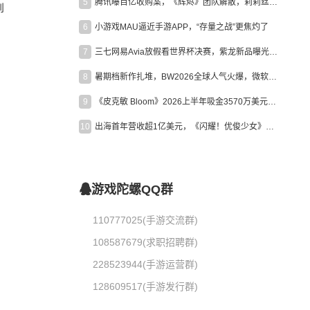
5
腾讯曝百亿收购案，《辉烬》团队解散，莉莉丝新作曝光｜陀螺周报
到
6
小游戏MAU逼近手游APP，“存量之战”更焦灼了
7
三七网易Avia放假看世界杯决赛，紫龙新品曝光，米哈游新作上线 | 陀螺周报
8
暑期档新作扎堆，BW2026全球人气火爆，微软XBOX大裁员|陀螺周报
9
《皮克敏 Bloom》2026上半年吸金3570万美元，中国台湾成最大市场
10
出海首年营收超1亿美元，《闪耀！优俊少女》美国市场占比达七成
游戏陀螺QQ群
110777025(手游交流群)
108587679(求职招聘群)
228523944(手游运营群)
128609517(手游发行群)