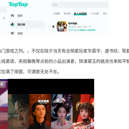
热门游戏之列。，不仅在除夕当天有全明星玩家华晨宇、虞书欣、陈
上线邀请，央视春晚零点前的小品出演者，饰演黛玉的姚尧也来和平
家拉满了排面，可谓是无处不在。