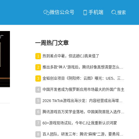
微信公众号
手机端
搜索
广
一周热门文章
1
热到差点中暑，但这趟CJ真来值了
2
推出多款“神人”游戏后，腾讯好像真想清楚怎么做二次元了
3
金韬创业项目《阴阳师：云图》曝光：UE5、三端互通、ARPG
4
中国开发者成为俄罗斯应用市场最大的外国广告主
5
2026 TikTok游戏出海沙龙：内容经营成出海增长新引擎
6
腾讯游戏百万奖学金落地，中国美院首批入选作品获业内关注
7
60+游戏现场试玩，今年CJ让我重新认识鸿蒙
8
百人团队、研发三年：腾讯“麻辣”二游，要勇闯男性恋爱市场