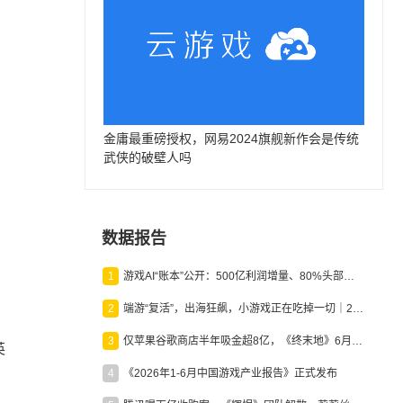
金庸最重磅授权，网易2024旗舰新作会是传统
武侠的破壁人吗
数据报告
1
游戏AI“账本”公开：500亿利润增量、80%头部入局，谁在闷声发财？
2
端游“复活”，出海狂飙，小游戏正在吃掉一切｜2026上半年产业报告
3
仅苹果谷歌商店半年吸金超8亿，《终末地》6月份收入显著回暖
英
4
《2026年1-6月中国游戏产业报告》正式发布