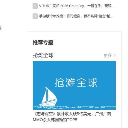
9
VITURE 亮相 2026 ChinaJoy：一镜在手，玩转全场！
10
手游版今年推出：官司缠身，但不妨碍“帕鲁”越来越火
家
推荐专题
抢滩全球
更多
《恋与深空》累计收入破5亿美元，广州厂商
MMO杀入韩国畅销TOP5