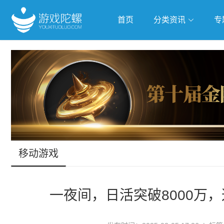
首页
分类资讯
专
抢滩全球
人工智能
武侠游
跨界Talk
移动游戏
一夜间，日活突破8000万