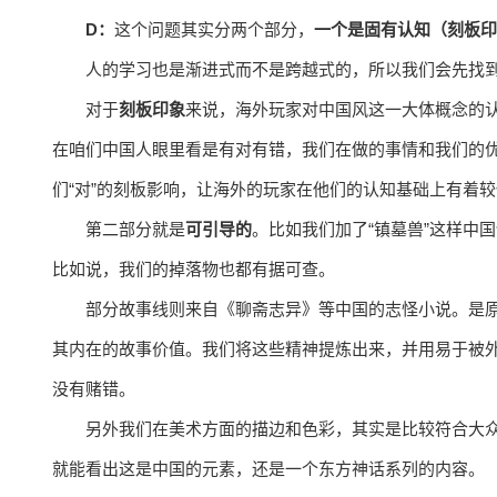
D：
这个问题其实分两个部分，
一个是固有认知（刻板印
人的学习也是渐进式而不是跨越式的，所以我们会先找
对于
刻板印象
来说，海外玩家对中国风这一大体概念的认
在咱们中国人眼里看是有对有错，我们在做的事情和我们的
们“对”的刻板影响，让海外的玩家在他们的认知基础上有着
第二部分就是
可引导的
。比如我们加了“镇墓兽”这样中
比如说，我们的掉落物也都有据可查。
部分故事线则来自《聊斋志异》等中国的志怪小说。是
其内在的故事价值。我们将这些精神提炼出来，并用易于被
没有赌错。
另外我们在美术方面的描边和色彩，其实是比较符合大
就能看出这是中国的元素，还是一个东方神话系列的内容。