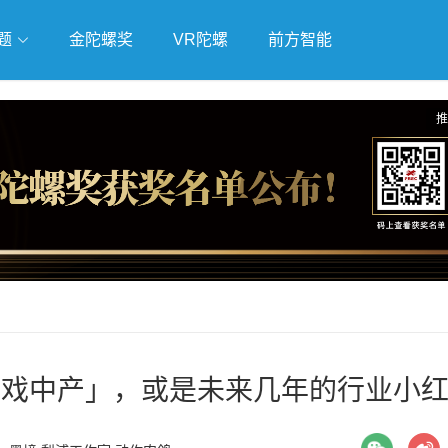
题
金陀螺奖
VR陀螺
前方智能
戏
独立游戏
云游戏
推
游戏中产」，或是未来几年的行业小