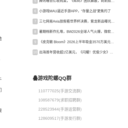
5
腾讯曝百亿收购案，《辉烬》团队解散，莉莉丝新作曝光｜陀螺周报
6
小游戏MAU逼近手游APP，“存量之战”更焦灼了
7
三七网易Avia放假看世界杯决赛，紫龙新品曝光，米哈游新作上线 | 陀螺周报
。
8
暑期档新作扎堆，BW2026全球人气火爆，微软XBOX大裁员|陀螺周报
他
9
《皮克敏 Bloom》2026上半年吸金3570万美元，中国台湾成最大市场
10
出海首年营收超1亿美元，《闪耀！优俊少女》美国市场占比达七成
再
游戏陀螺QQ群
于
们
110777025(手游交流群)
108587679(求职招聘群)
228523944(手游运营群)
眼
128609517(手游发行群)