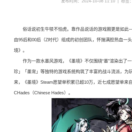
发布时间：2024-10-08 11:10 | 标签
俗话说初生牛犊不怕虎。靠作品说话的游戏圈更是如此—
由95后和00后（Z时代）组成的初创团队，怀揣满腔热血一头扎进
境》。
作为一款水墨风游戏，《墨境》不仅围绕“墨”渲染出了
珍」「墨宠」等独特的游戏系统构筑了丰富的战斗流派，为玩
来，《墨境》Steam愿望单积累已超10万，近七成愿望单
CHades（Chinese Hades）。