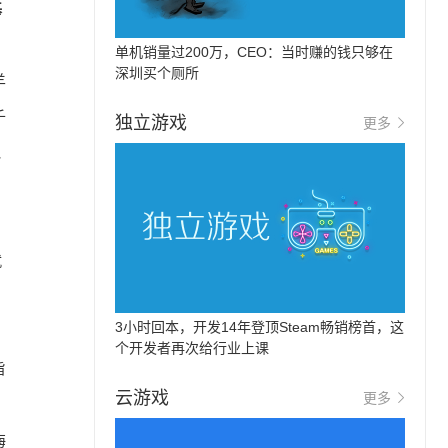
基
单机销量过200万，CEO：当时赚的钱只够在
深圳买个厕所
羊
千
独立游戏
更多
他
就
3小时回本，开发14年登顶Steam畅销榜首，这
个开发者再次给行业上课
旨
云游戏
更多
。
海