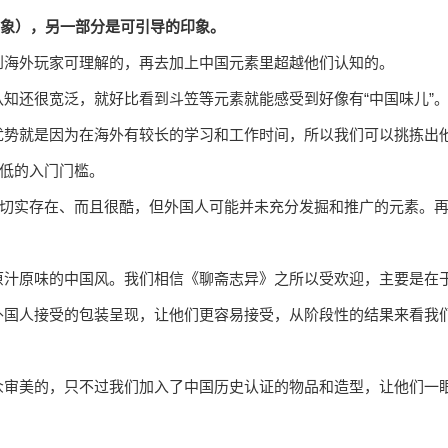
象），另一部分是可引导的印象。
到海外玩家可理解的，再去加上中国元素里超越他们认知的。
知还很宽泛，就好比看到斗笠等元素就能感受到好像有“中国味儿”
优势就是因为在海外有较长的学习和工作时间，所以我们可以挑拣出
较低的入门门槛。
国切实存在、而且很酷，但外国人可能并未充分发掘和推广的元素。
原汁原味的中国风。我们相信《聊斋志异》之所以受欢迎，主要是在
外国人接受的包装呈现，让他们更容易接受，从阶段性的结果来看我
众审美的，只不过我们加入了中国历史认证的物品和造型，让他们一