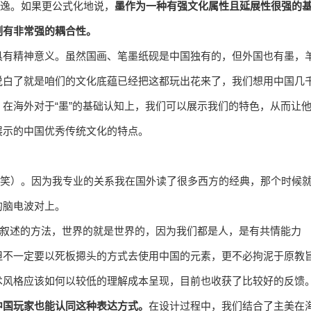
逸。如果更公式化地说，
墨作为一种有强文化属性且延展性很强的
制有非常强的耦合性。
具有精神意义。虽然国画、笔墨纸砚是中国独有的，但外国也有墨，
说白了就是咱们的文化底蕴已经把这都玩出花来了，我们想用中国几
在海外对于“墨”的基础认知上，我们可以展示我们的特色，从而让
展示的中国优秀传统文化的特点。
笑）。因为我专业的关系我在国外读了很多西方的经典，那个时候
的脑电波对上。
好叙述的方法，世界的就是世界的，因为我们都是人，是有共情能力
但不一定要以死板摁头的方式去使用中国的元素，更不必拘泥于原教
术风格应该如何以较低的理解成本呈现，目前也收获了比较好的反馈
中国玩家也能认同这种表达方式。
在设计过程中，我们结合了主美在