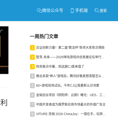
微信公众号
手机端
搜索
广
一周热门文章
1
见证创新力量！第二届“数龙杯”各项大奖依次揭晓
2
智竞·未来——2026咪咕游戏共创发展论坛举行：聚力精品内容、AI创作与电竞生态，共建高品质益智健康游戏社区
3
热到差点中暑，但这趟CJ真来值了
4
推出多款“神人”游戏后，腾讯好像真想清楚怎么做二次元了
5
60+游戏现场试玩，今年CJ让我重新认识鸿蒙
6
金韬创业项目《阴阳师：云图》曝光：UE5、三端互通、ARPG
红利
7
中国开发者成为俄罗斯应用市场最大的外国广告主
8
VITURE 亮相 2026 ChinaJoy：一镜在手，玩转全场！