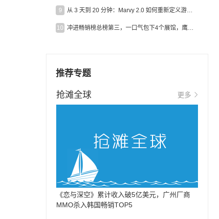
9
从 3 天到 20 分钟：Marvy 2.0 如何重新定义游戏出海营销效率？
10
冲进畅销榜总榜第三，一口气包下4个展馆，鹰角把嘉年华做爆了
推荐专题
抢滩全球
更多
《恋与深空》累计收入破5亿美元，广州厂商
MMO杀入韩国畅销TOP5