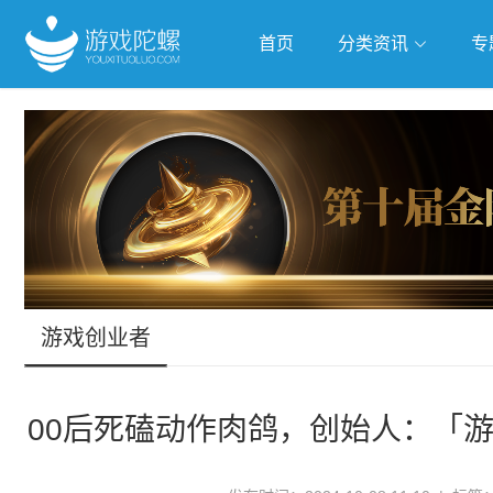
首页
分类资讯
专
抢滩全球
人工智能
武侠游
跨界Talk
游戏创业者
00后死磕动作肉鸽，创始人：「