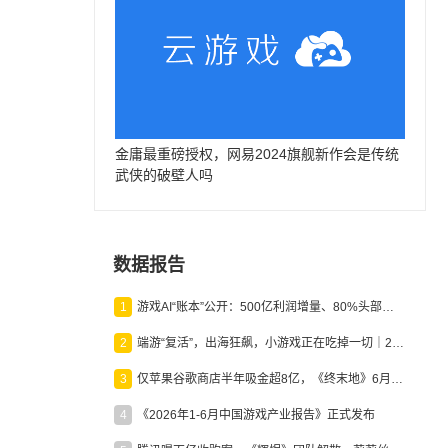
金庸最重磅授权，网易2024旗舰新作会是传统
武侠的破壁人吗
数据报告
1
游戏AI“账本”公开：500亿利润增量、80%头部入局，谁在闷声发财？
2
端游“复活”，出海狂飙，小游戏正在吃掉一切｜2026上半年产业报告
3
仅苹果谷歌商店半年吸金超8亿，《终末地》6月份收入显著回暖
4
《2026年1-6月中国游戏产业报告》正式发布