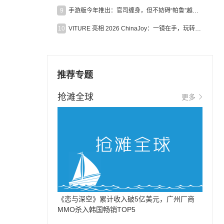
9
手游版今年推出：官司缠身，但不妨碍“帕鲁”越来越火
10
VITURE 亮相 2026 ChinaJoy：一镜在手，玩转全场！
推荐专题
抢滩全球
更多
《恋与深空》累计收入破5亿美元，广州厂商
MMO杀入韩国畅销TOP5