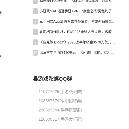
5
腾讯曝百亿收购案，《辉烬》团队解散，莉莉丝新作曝光｜陀螺周报
6
小游戏MAU逼近手游APP，“存量之战”更焦灼了
案
7
三七网易Avia放假看世界杯决赛，紫龙新品曝光，米哈游新作上线 | 陀螺周报
8
暑期档新作扎堆，BW2026全球人气火爆，微软XBOX大裁员|陀螺周报
9
《皮克敏 Bloom》2026上半年吸金3570万美元，中国台湾成最大市场
10
出海首年营收超1亿美元，《闪耀！优俊少女》美国市场占比达七成
系
在
游戏陀螺QQ群
110777025(手游交流群)
108587679(求职招聘群)
228523944(手游运营群)
128609517(手游发行群)