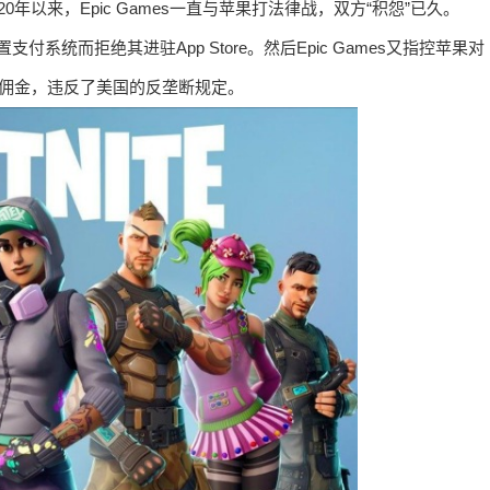
20年以来，Epic Games一直与苹果打法律战，双方“积怨”已久。
支付系统而拒绝其进驻App Store。然后Epic Games又指控苹果对
%的佣金，违反了美国的反垄断规定。