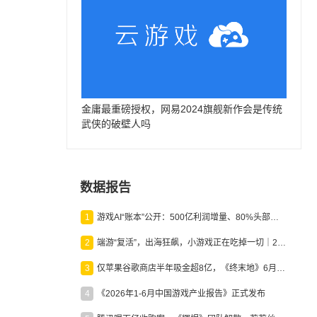
金庸最重磅授权，网易2024旗舰新作会是传统
武侠的破壁人吗
数据报告
1
游戏AI“账本”公开：500亿利润增量、80%头部入局，谁在闷声发财？
2
端游“复活”，出海狂飙，小游戏正在吃掉一切｜2026上半年产业报告
3
仅苹果谷歌商店半年吸金超8亿，《终末地》6月份收入显著回暖
4
《2026年1-6月中国游戏产业报告》正式发布