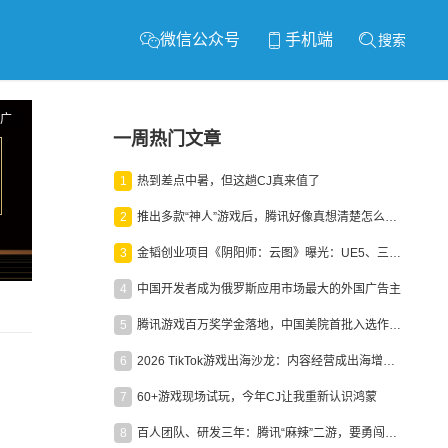
微信公众号
手机端
搜索
广
一周热门文章
1
热到差点中暑，但这趟CJ真来值了
2
推出多款“神人”游戏后，腾讯好像真想清楚怎么做二次元了
3
金韬创业项目《阴阳师：云图》曝光：UE5、三端互通、ARPG
4
中国开发者成为俄罗斯应用市场最大的外国广告主
5
腾讯游戏百万奖学金落地，中国美院首批入选作品获业内关注
6
2026 TikTok游戏出海沙龙：内容经营成出海增长新引擎
7
60+游戏现场试玩，今年CJ让我重新认识鸿蒙
8
百人团队、研发三年：腾讯“麻辣”二游，要勇闯男性恋爱市场