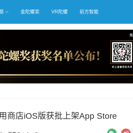
题
金陀螺奖
VR陀螺
前方智能
戏
独立游戏
云游戏
推
商店iOS版获批上架App Store