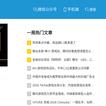
微信公众号
手机端
搜索
广
一周热门文章
1
热到差点中暑，但这趟CJ真来值了
2
推出多款“神人”游戏后，腾讯好像真想清楚怎么做二次元了
3
金韬创业项目《阴阳师：云图》曝光：UE5、三端互通、ARPG
4
60+游戏现场试玩，今年CJ让我重新认识鸿蒙
5
中国开发者成为俄罗斯应用市场最大的外国广告主
6
2026 TikTok游戏出海沙龙：内容经营成出海增长新引擎
7
腾讯游戏百万奖学金落地，中国美院首批入选作品获业内关注
8
VITURE 亮相 2026 ChinaJoy：一镜在手，玩转全场！