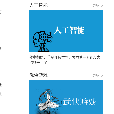
人工智能
更多
而
可
到
效率翻倍、重塑开放世界，索尼第一方的AI大
招终于亮了
武侠游戏
更多
近
过