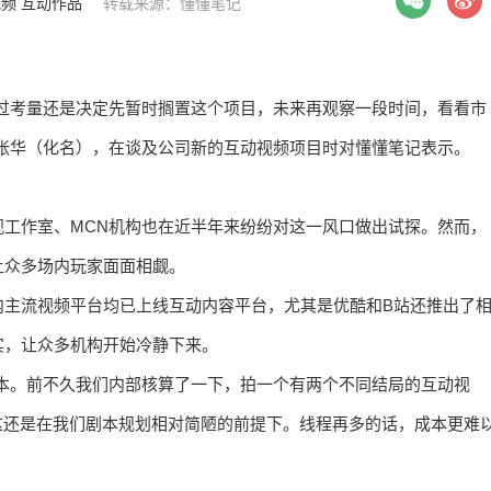
视频
互动作品
转载来源：懂懂笔记
过考量还是决定先暂时搁置这个项目，未来再观察一段时间，看看市
张华（化名），在谈及公司新的互动视频项目时对懂懂笔记表示。
工作室、MCN机构也在近半年来纷纷对这一风口做出试探。然而，
让众多场内玩家面面相觑。
内主流视频平台均已上线互动内容平台，尤其是优酷和B站还推出了
实，让众多机构开始冷静下来。
本。前不久我们内部核算了一下，拍一个有两个不同结局的互动视
这还是在我们剧本规划相对简陋的前提下。线程再多的话，成本更难