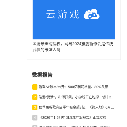
影
金庸最重磅授权，网易2024旗舰新作会是传统
武侠的破壁人吗
数据报告
1
游戏AI“账本”公开：500亿利润增量、80%头部入局，谁在闷声发财？
2
端游“复活”，出海狂飙，小游戏正在吃掉一切｜2026上半年产业报告
3
仅苹果谷歌商店半年吸金超8亿，《终末地》6月份收入显著回暖
4
《2026年1-6月中国游戏产业报告》正式发布