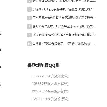
5
腾讯曝百亿收购案，《辉烬》团队解散，莉莉丝新作曝光｜陀螺周报
6
小游戏MAU逼近手游APP，“存量之战”更焦灼了
7
三七网易Avia放假看世界杯决赛，紫龙新品曝光，米哈游新作上线 | 陀螺周报
8
暑期档新作扎堆，BW2026全球人气火爆，微软XBOX大裁员|陀螺周报
剧
9
《皮克敏 Bloom》2026上半年吸金3570万美元，中国台湾成最大市场
10
出海首年营收超1亿美元，《闪耀！优俊少女》美国市场占比达七成
剧
游戏陀螺QQ群
平
110777025(手游交流群)
108587679(求职招聘群)
场
228523944(手游运营群)
128609517(手游发行群)