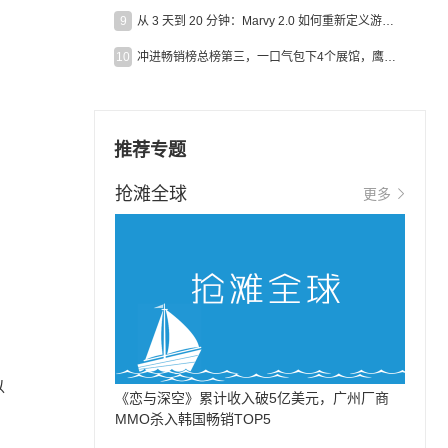
9
从 3 天到 20 分钟：Marvy 2.0 如何重新定义游戏出海营销效率？
10
冲进畅销榜总榜第三，一口气包下4个展馆，鹰角把嘉年华做爆了
推荐专题
抢滩全球
更多
相
以
《恋与深空》累计收入破5亿美元，广州厂商
MMO杀入韩国畅销TOP5